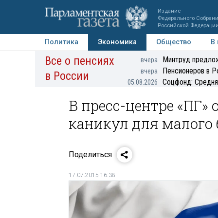
Издание
Федерального Собран
Российской Федераци
Политика
Экономика
Общество
В
Все о пенсиях
Фото
Авторы
Персоны
Мнения
Регионы
Минтруд предлож
вчера
Пенсионеров в Р
вчера
в России
Соцфонд: Средня
05.08.2026
В пресс-центре «ПГ»
каникул для малого 
Поделиться
17.07.2015 16:38