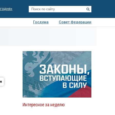
егодня»
Госдума
Совет Федерации
я
Авто
Недвижимость
Технологии
иза
Интересное за неделю