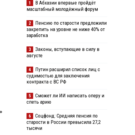
В Абхазии впервые пройдёт
1
масштабный молодёжный форум
Пенсию по старости предложили
2
закрепить на уровне не ниже 40% от
заработка
Законы, вступающие в силу в
3
августе
Путин расширил список лиц с
4
судимостью для заключения
контракта с ВС РФ
Сможет ли ИИ написать оперу и
5
спеть арию
»
Соцфонд: Средняя пенсия по
6
старости в России превысила 27,2
тысячи