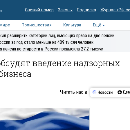
Свежий номер
Законы
Подписка
Журнал «РФ с
ия
и
 мире
Происшествия
Культура
Ещё
Медиацентр
Интервью
Колумнисты
Делова
ил расширить категории лиц, имеющих право на две пенсии
эксперт
оссии за год стало меньше на 409 тысяч человек
я пенсия по старости в России превысила 27,2 тысячи
 обсудят введение надзорных
бизнеса
Читать нас в