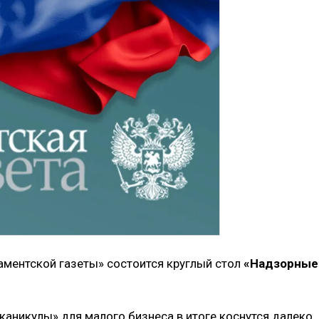
аментской газеты» состоится круглый стол
«Надзорные
аникулы» для малого бизнеса в итоге коснутся далеко