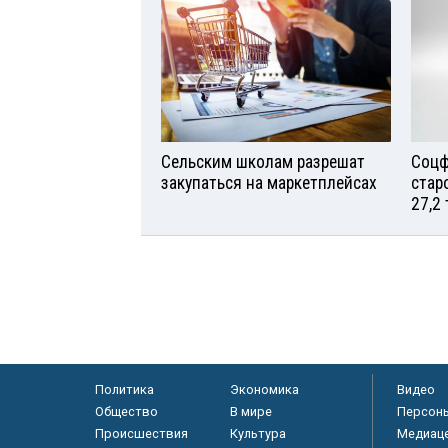
Сельским школам разрешат
Соцф
закупаться на маркетплейсах
стар
27,2
Политика
Экономика
Видео
Общество
В мире
Персон
Происшествия
Культура
Медиац