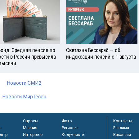
онд: Средняя пенсия по
Светлана Бессараб — об
ости в России превысила
индексации пенсий с 1 августа
 тысячи
Новости СМИ2
Новости МирТесен
Опросы
Фото
Контакты
ы
Мнения
Регионы
Реклама
ентр
Интервью
Колумнисты
Вакансии