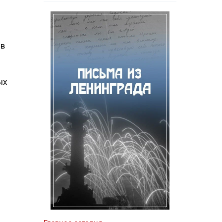
ов
ых