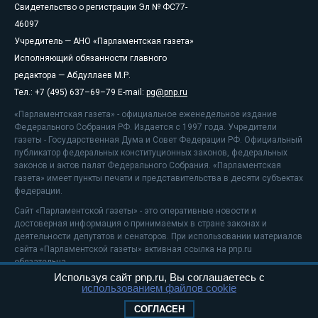
Свидетельство о регистрации Эл № ФС77-
46097
Учредитель — АНО «Парламентская газета»
Исполняющий обязанности главного
редактора — Абдуллаев М.Р.
Тел.: +7 (495) 637–69–79 E-mail:
pg@pnp.ru
«Парламентская газета» - официальное еженедельное издание
Федерального Собрания РФ. Издается с 1997 года. Учредители
газеты - Государственная Дума и Совет Федерации РФ. Официальный
публикатор федеральных конституционных законов, федеральных
законов и актов палат Федерального Собрания. «Парламентская
газета» имеет пункты печати и представительства в десяти субъектах
федерации.
Сайт «Парламентской газеты» - это оперативные новости и
достоверная информация о принимаемых в стране законах и
деятельности депутатов и сенаторов. При использовании материалов
сайта «Парламентской газеты» активная ссылка на pnp.ru
обязательна.
Используя сайт pnp.ru, Вы соглашаетесь с
На информационном ресурсе применяются
рекомендательные
использованием файлов cookie
технологии
Положение о защите персональных данных
СОГЛАСЕН