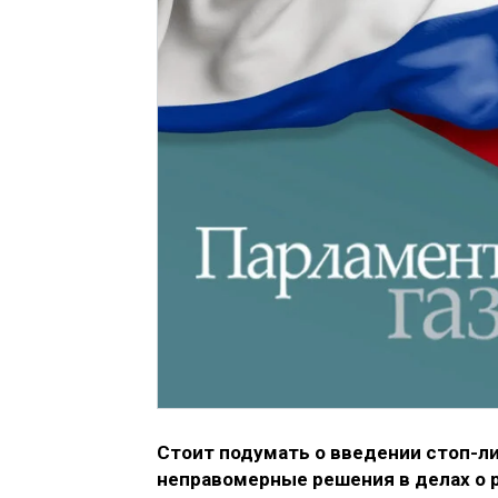
Стоит подумать о введении стоп-л
неправомерные решения в делах о 