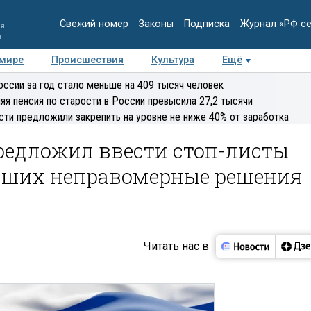
Свежий номер
Законы
Подписка
Журнал «РФ с
ия
и
 мире
Происшествия
Культура
Ещё
Медиацентр
Интервью
Колумнисты
Делова
оссии за год стало меньше на 409 тысяч человек
эксперт
яя пенсия по старости в России превысила 27,2 тысячи
сти предложили закрепить на уровне не ниже 40% от заработка
редложил ввести стоп-листы
вших неправомерные решения
Читать нас в