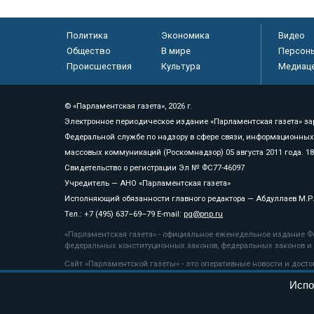
Политика
Экономика
Видео
Общество
В мире
Персон
Происшествия
Культура
Медиац
© «Парламентская газета», 2026 г.
Электронное периодическое издание «Парламентская газета» за
Федеральной службе по надзору в сфере связи, информационных
массовых коммуникаций (Роскомнадзор) 05 августа 2011 года. 1
Свидетельство о регистрации Эл № ФС77-46097
Учредитель — АНО «Парламентская газета»
Исполняющий обязанности главного редактора — Абдуллаев М.Р
Тел.: +7 (495) 637–69–79 E-mail:
pg@pnp.ru
«Парламентская газета» - официальное еженедельное издание Фе
федеральных конституционных законов, федеральных законов и а
Сайт «Парламентской газеты» - это оперативные новости и дост
«Парламентской газеты» активная ссылка на pnp.ru обязательна.
Испо
На информационном ресурсе применяются
рекомендательные т
Положение о защите персональных данных