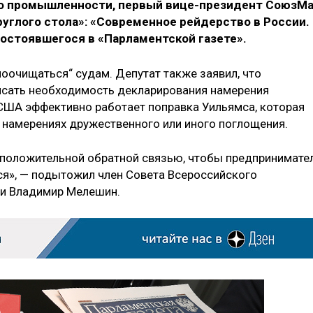
о промышленности, первый вице-президент СоюзМ
руглого стола
»
: «Современное рейдерство в России.
состоявшегося в «Парламентской газете
»
.
моочищаться“ судам. Депутат также заявил, что
исать необходимость декларирования намерения
 США эффективно работает поправка Уильямса, которая
 намерениях дружественного или иного поглощения.
 положительной обратной связью, чтобы предпринимате
ься», — подытожил член Совета Всероссийского
ии Владимир Мелешин.