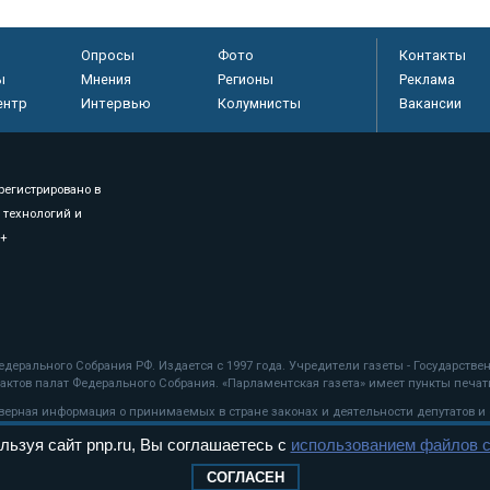
Опросы
Фото
Контакты
ы
Мнения
Регионы
Реклама
ентр
Интервью
Колумнисты
Вакансии
регистрировано в
 технологий и
8+
.
дерального Собрания РФ. Издается с 1997 года. Учредители газеты - Государств
ктов палат Федерального Собрания. «Парламентская газета» имеет пункты печати
оверная информация о принимаемых в стране законах и деятельности депутатов и
льзуя сайт pnp.ru, Вы соглашаетесь с
использованием файлов c
ехнологии
СОГЛАСЕН