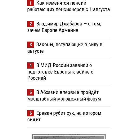
Как изменятся пенсии
1
работающих пенсионеров с 1 августа
Владимир Джабаров — о том,
2
зачем Европе Армения
Законы, вступающие в силу в
3
августе
В МИД России заявили о
4
подготовке Европы к войне с
Россией
В Абхазии впервые пройдёт
5
масштабный молодёжный форум
Ереван рубит сук, на котором
6
сидит