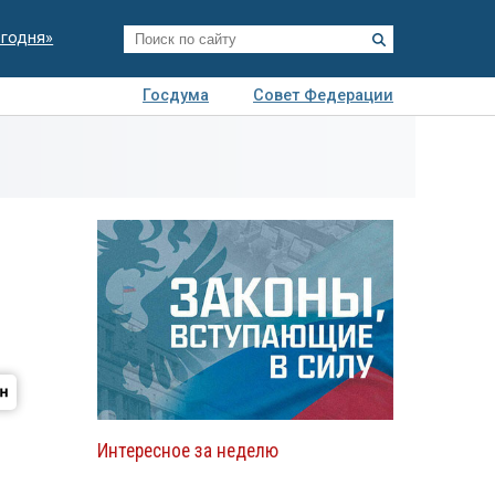
егодня»
Госдума
Совет Федерации
я
Авто
Недвижимость
Технологии
иза
Интересное за неделю