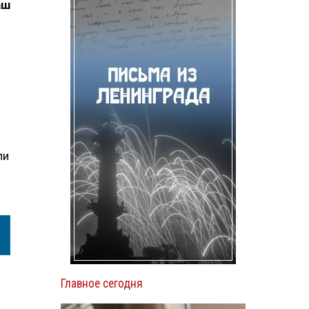
аш
ли
Главное сегодня