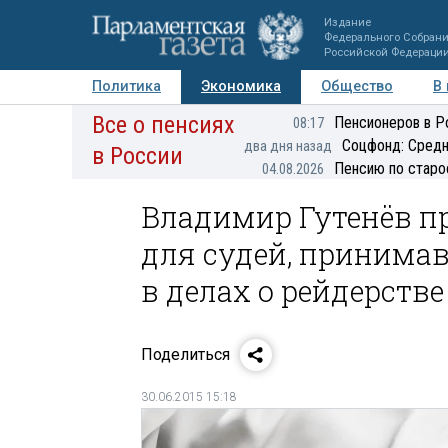
Издание
Федерального Собран
Российской Федераци
Политика
Экономика
Общество
В
Все о пенсиях
Фото
Авторы
Персоны
Мнения
Регионы
Пенсионеров в Р
08:17
Соцфонд: Средн
два дня назад
в России
Пенсию по старо
04.08.2026
Владимир Гутенёв п
для судей, принима
в делах о рейдерстве
Поделиться
30.06.2015 15:18