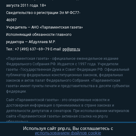
августа 2011 года. 18+
Свидетельство о регистрации Эл № ФС77-
46097
Учредитель — АНО «Парламентская газета»
Исполняющий обязанности главного
редактора — Абдуллаев М.Р.
Тел.: +7 (495) 637–69–79 E-mail:
pg@pnp.ru
«Парламентская газета» - официальное еженедельное издание
Федерального Собрания РФ. Издается с 1997 года. Учредители
газеты - Государственная Дума и Совет Федерации РФ. Официальный
публикатор федеральных конституционных законов, федеральных
законов и актов палат Федерального Собрания. «Парламентская
газета» имеет пункты печати и представительства в десяти субъектах
федерации.
Сайт «Парламентской газеты» - это оперативные новости и
достоверная информация о принимаемых в стране законах и
деятельности депутатов и сенаторов. При использовании материалов
сайта «Парламентской газеты» активная ссылка на pnp.ru
обязательна.
Используя сайт pnp.ru, Вы соглашаетесь с
На информационном ресурсе применяются
рекомендательные
использованием файлов cookie
технологии