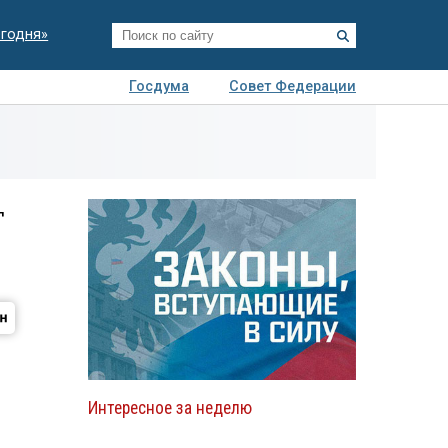
егодня»
Госдума
Совет Федерации
я
Авто
Недвижимость
Технологии
иза
т
Интересное за неделю