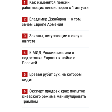
Как изменятся пенсии
1
работающих пенсионеров с 1 августа
Владимир Джабаров — о том,
2
зачем Европе Армения
Законы, вступающие в силу в
3
августе
В МИД России заявили о
4
подготовке Европы к войне с
Россией
Ереван рубит сук, на котором
5
сидит
Эксперт предрек крах попыток
6
киевского режима манипулировать
Трампом