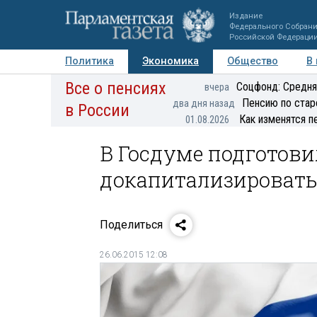
Издание
Федерального Собран
Российской Федераци
Политика
Экономика
Общество
В
Все о пенсиях
Фото
Авторы
Персоны
Мнения
Регионы
Соцфонд: Средня
вчера
Пенсию по стар
два дня назад
в России
Как изменятся п
01.08.2026
В Госдуме подготови
докапитализировать
Поделиться
26.06.2015 12:08