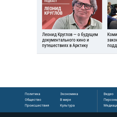
Леонид Круглов — о будущем
Коми
документального кино и
зако
путешествиях в Арктику
подд
Политика
Экономика
Видео
Общество
В мире
Персон
Происшествия
Культура
Медиац