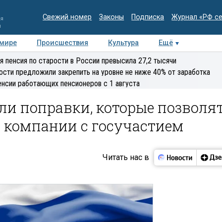
Свежий номер
Законы
Подписка
Журнал «РФ с
ия
и
 мире
Происшествия
Культура
Ещё
Медиацентр
Интервью
Колумнисты
Делова
я пенсия по старости в России превысила 27,2 тысячи
эксперт
ости предложили закрепить на уровне не ниже 40% от заработка
енсии работающих пенсионеров с 1 августа
ли поправки, которые позволя
 компании с госучастием
Читать нас в