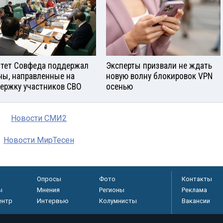
тет Совфеда поддержал
Эксперты призвали не ждать
ны, направленные на
новую волну блокировок VPN
ержку участников СВО
осенью
Новости СМИ2
Новости МирТесен
Опросы
Фото
Контакты
ы
Мнения
Регионы
Реклама
ентр
Интервью
Колумнисты
Вакансии