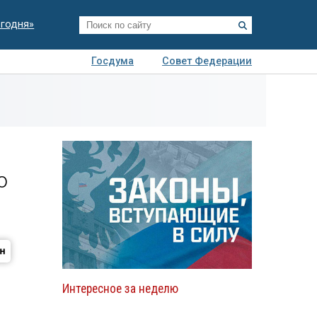
егодня»
Госдума
Совет Федерации
я
Авто
Недвижимость
Технологии
иза
о
Интересное за неделю