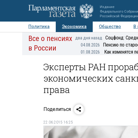
Издание
Федерального Собран
Российской Федераци
Политика
Экономика
Общество
В
Все о пенсиях
Фото
Авторы
Персоны
Мнения
Регионы
Соцфонд: Средн
два дня назад
Пенсию по старо
04.08.2026
в России
Как изменятся п
01.08.2026
Эксперты РАН прора
экономических санк
права
Поделиться
22.06.2015 16:25