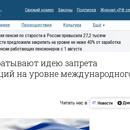
Свежий номер
Законы
Подписка
Журнал «РФ с
ия
и
 мире
Происшествия
Культура
Ещё
Медиацентр
Интервью
Колумнисты
Делова
яя пенсия по старости в России превысила 27,2 тысячи
эксперт
сти предложили закрепить на уровне не ниже 40% от заработка
енсии работающих пенсионеров с 1 августа
батывают идею запрета
ций на уровне международног
Читать нас в