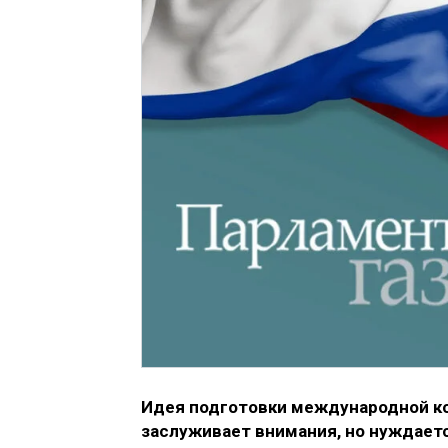
Идея подготовки международной к
заслуживает внимания, но нуждаетс