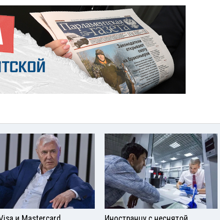
Visа и Mastercard
Иностранцу с неснятой