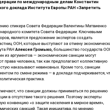
дерации по международным делам Константин
кого доклада Института Европы РАН «Запретить
ению спикера Совета Федерации Валентины Матвиенко
народного комитета Совета Федерации. Ключевыми
торов, является предложение экспертов создать
частниц ООН, которые выступают за отмену экономическ
тута РАН
Алексея Громыко,
большинство государств ОО
ин из аргументов — экономические санкции могут
т права человека, так как предполагают коллективную
астую наказывают невиновных. Кроме того, санкции
ументом по смене режима — в докладе подчеркивается, ч
политическая практика.
тмечают, что санкции должны приниматься по решению
кции в отсутствие такого решения. Поэтому эксперты
ую конвенцию «о защите населения в мирное время»,
мических санкций. Такая инициатива, по мнению