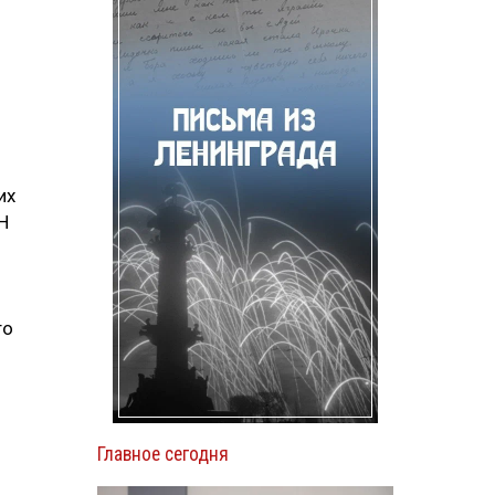
их
Н
то
Главное сегодня