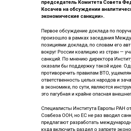
председатель Комитета Совета Фе
Косачев на обсуждении аналитичес
экономические санкции».
Первое обсуждение доклада по поруч
произошло в рамках заседания Между
позициями доклада, по словам его ав
вокруг России коалицию из стран — у
санкций. По мнению директора Инсти
оказали бы поддержку такой идее. Од
противоречить правилам ВТО, ущемляю
ответственность целых народов и зач
в экономике, по сути, являются инстр
это пагубная и крайне опасная внешне
Специалисты Института Европы РАН о
Совбеза ООН, но ЕС не раз вводил сан
предлагают разработать международн
куда включить раздел о запрете эконо