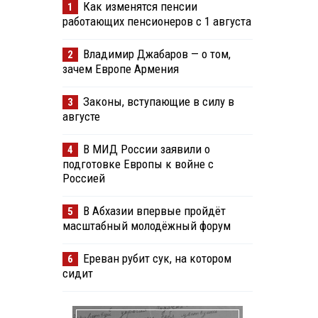
Как изменятся пенсии
1
работающих пенсионеров с 1 августа
Владимир Джабаров — о том,
2
зачем Европе Армения
Законы, вступающие в силу в
3
августе
В МИД России заявили о
4
подготовке Европы к войне с
Россией
В Абхазии впервые пройдёт
5
масштабный молодёжный форум
Ереван рубит сук, на котором
6
сидит