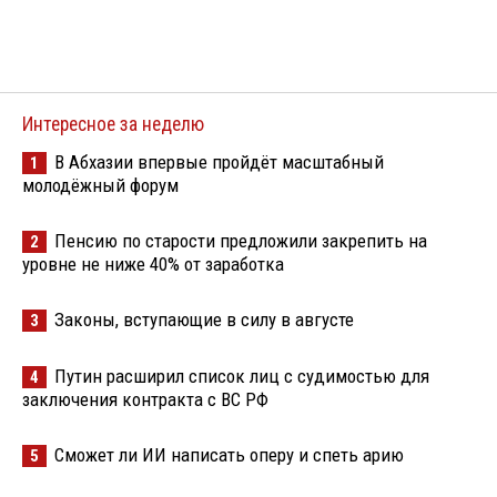
Интересное за неделю
В Абхазии впервые пройдёт масштабный
1
молодёжный форум
Пенсию по старости предложили закрепить на
2
уровне не ниже 40% от заработка
Законы, вступающие в силу в августе
3
Путин расширил список лиц с судимостью для
4
заключения контракта с ВС РФ
Сможет ли ИИ написать оперу и спеть арию
5