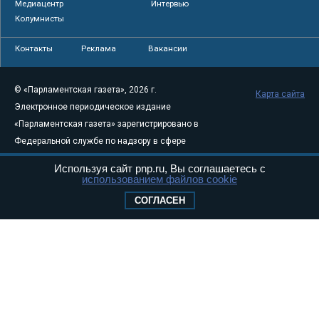
Медиацентр
Интервью
Колумнисты
Контакты
Реклама
Вакансии
© «Парламентская газета», 2026 г.
Карта сайта
Электронное периодическое издание
«Парламентская газета» зарегистрировано в
Федеральной службе по надзору в сфере
связи, информационных технологий и
Используя сайт pnp.ru, Вы соглашаетесь с
массовых коммуникаций (Роскомнадзор) 05
использованием файлов cookie
августа 2011 года. 18+
СОГЛАСЕН
Свидетельство о регистрации Эл № ФС77-
46097
Учредитель — АНО «Парламентская газета»
Исполняющий обязанности главного
редактора — Абдуллаев М.Р.
Тел.: +7 (495) 637–69–79 E-mail:
pg@pnp.ru
«Парламентская газета» - официальное еженедельное издание