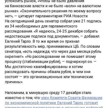
успокоить рынок, «чтобы не было давления
на банковские власти и не было «волн» на валютном
рынке». «Окончательного решения по моему вопросу
нет», — цитирует парламентария РИА Новости.
На сегодняшний день сенатор собрал уже 21 подпись
из 34 необходимых для парламентского
расследования. «Я надеюсь, 24-25 декабря собрать
недостающие подписи под документом», — добавил
Евгений Тарло. В то же время он признал
результативность мер, принимаемых ЦБ. По словам
сенатора, «есть надежда, что через два месяца рубль
окрепнет». «Но расследование не помешает этому
процессу (стабилизации рубля), — подчеркнул он. —
Мы достаточно квалифицированы и хотим
расследовать причины обвала рубля, в чем они
состоят — это организационные или технические
причины».
Напомним, в минувшую среду 17 декабря стало
известно о том, что
член Комитета Совета Федерации
по экономической политике Евгений Тарло готовит
парламентское расследование в отношении действий