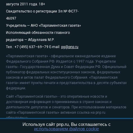
августа 2011 года. 18+
Свидетельство о регистрации Эл № ФС77-
46097
Учредитель — АНО «Парламентская газета»
Исполняющий обязанности главного
редактора — Абдуллаев М.Р.
Тел.: +7 (495) 637–69–79 E-mail:
pg@pnp.ru
«Парламентская газета» - официальное еженедельное издание
Федерального Собрания РФ. Издается с 1997 года. Учредители
газеты - Государственная Дума и Совет Федерации РФ. Официальный
публикатор федеральных конституционных законов, федеральных
законов и актов палат Федерального Собрания. «Парламентская
газета» имеет пункты печати и представительства в десяти субъектах
федерации.
Сайт «Парламентской газеты» - это оперативные новости и
достоверная информация о принимаемых в стране законах и
деятельности депутатов и сенаторов. При использовании материалов
сайта «Парламентской газеты» активная ссылка на pnp.ru
обязательна.
Используя сайт pnp.ru, Вы соглашаетесь с
На информационном ресурсе применяются
рекомендательные
использованием файлов cookie
технологии