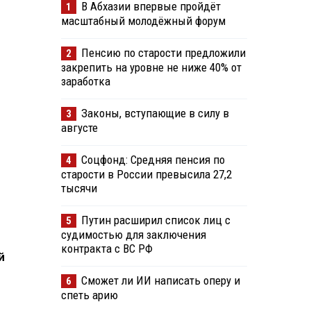
В Абхазии впервые пройдёт
1
масштабный молодёжный форум
Пенсию по старости предложили
2
закрепить на уровне не ниже 40% от
заработка
Законы, вступающие в силу в
3
августе
Соцфонд: Средняя пенсия по
4
старости в России превысила 27,2
тысячи
Путин расширил список лиц с
5
судимостью для заключения
контракта с ВС РФ
й
Сможет ли ИИ написать оперу и
6
спеть арию