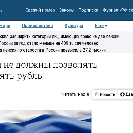
Свежий номер
Законы
Подписка
Журнал «РФ с
ия
и
 мире
Происшествия
Культура
Ещё
Медиацентр
Интервью
Колумнисты
Делова
жил расширить категории лиц, имеющих право на две пенсии
эксперт
России за год стало меньше на 409 тысяч человек
я пенсия по старости в России превысила 27,2 тысячи
 не должны позволять
ять рубль
Читать нас в