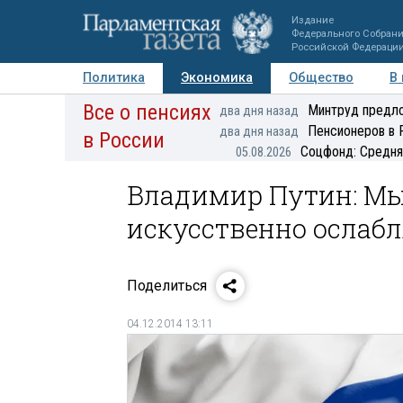
Издание
Федерального Собран
Российской Федераци
Политика
Экономика
Общество
В
Все о пенсиях
Фото
Авторы
Персоны
Мнения
Регионы
Минтруд предло
два дня назад
Пенсионеров в 
два дня назад
в России
Соцфонд: Средня
05.08.2026
Владимир Путин: Мы
искусственно ослабл
Поделиться
04.12.2014 13:11