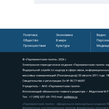
Политика
Экономика
Видео
Общество
В мире
Персон
Происшествия
Культура
Медиац
© «Парламентская газета», 2026 г.
Электронное периодическое издание «Парламентская газета» за
Федеральной службе по надзору в сфере связи, информационных
массовых коммуникаций (Роскомнадзор) 05 августа 2011 года. 1
Свидетельство о регистрации Эл № ФС77-46097
Учредитель — АНО «Парламентская газета»
Исполняющий обязанности главного редактора — Абдуллаев М.Р
Тел.: +7 (495) 637–69–79 E-mail:
pg@pnp.ru
«Парламентская газета» - официальное еженедельное издание Фе
федеральных конституционных законов, федеральных законов и а