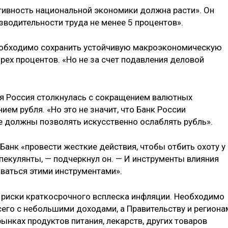
тивность национальной экономики должна расти». Он
зводительности труда не менее 5 процентов».
необходимо сохранить устойчивую макроэкономическую
рех процентов. «Но не за счет подавления деловой
дня Россия столкнулась с сокращением валютных
нием рубля. «Но это не значит, что Банк России
не должны позволять искусственно ослаблять рубль».
анк «провести жесткие действия, чтобы отбить охоту у
спекулянты, — подчеркнул он. — И инструменты влияния
оваться этими инструментами».
т риски краткосрочного всплеска инфляции. Необходимо
его с небольшими доходами, а Правительству и региона
рынках продуктов питания, лекарств, других товаров