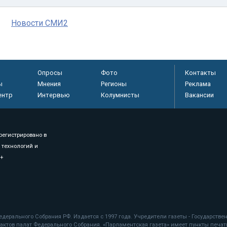
Новости СМИ2
Опросы
Фото
Контакты
ы
Мнения
Регионы
Реклама
ентр
Интервью
Колумнисты
Вакансии
регистрировано в
 технологий и
8+
.
дерального Собрания РФ. Издается с 1997 года. Учредители газеты - Государств
ктов палат Федерального Собрания. «Парламентская газета» имеет пункты печати