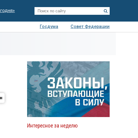
егодня»
Госдума
Совет Федерации
я
Авто
Недвижимость
Технологии
иза
Интересное за неделю