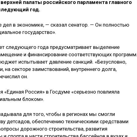
 верхней палаты российского парламента главного
следующий год.
дел в экономике, — сказал сенатор. — Он полностью
циальное государство».
жет следующего года предусматривает выделение
амещение и финансирование соответствующих программ
 бюджет испытывает давление санкций. «Безусловно,
и, на секторе заимствований, внутреннего долга,
ечислил он.
я «Единая Россия» в Госдуме «серьезно повлияла
циальным блоком».
ладывала для того, чтобы в регионах мы смогли
ву детсадов, обеспечению техническими средствами
вопросы дорожного строительства, развития
 и спорта в части строительства бассейнов в вузах и