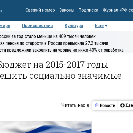
Свежий номер
Законы
Подписка
Журнал «РФ с
ия
и
 мире
Происшествия
Культура
Ещё
Медиацентр
Интервью
Колумнисты
Делова
оссии за год стало меньше на 409 тысяч человек
эксперт
яя пенсия по старости в России превысила 27,2 тысячи
сти предложили закрепить на уровне не ниже 40% от заработка
Бюджет на 2015-2017 годы
решить социально значимые
Читать нас в