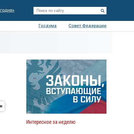
егодня»
Госдума
Совет Федерации
я
Авто
Недвижимость
Технологии
иза
Интересное за неделю