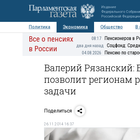
Издание
Федерального Собран
Российской Федераци
Политика
Экономика
Общество
В
Все о пенсиях
Фото
Авторы
Персоны
Мнения
Регионы
Пенсионеров в Р
08:17
Соцфонд: Средн
два дня назад
в России
Пенсию по старо
04.08.2026
Валерий Рязанский: 
позволит регионам 
задачи
Поделиться
26.11.2014 16:37