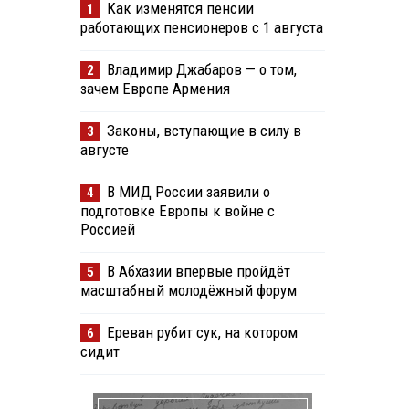
Как изменятся пенсии
1
работающих пенсионеров с 1 августа
Владимир Джабаров — о том,
2
зачем Европе Армения
Законы, вступающие в силу в
3
августе
В МИД России заявили о
4
подготовке Европы к войне с
Россией
В Абхазии впервые пройдёт
5
масштабный молодёжный форум
Ереван рубит сук, на котором
6
сидит