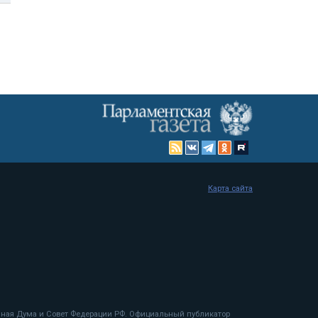
Карта сайта
енная Дума и Совет Федерации РФ. Официальный публикатор