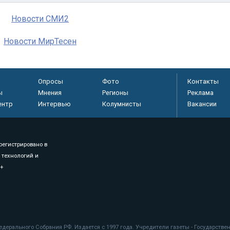
Новости СМИ2
Новости МирТесен
Опросы
Фото
Контакты
ы
Мнения
Регионы
Реклама
ентр
Интервью
Колумнисты
Вакансии
регистрировано в
 технологий и
8+
.
дерального Собрания РФ. Издается с 1997 года. Учредители газеты - Государств