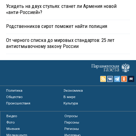
Усидеть на двух стульях: станет ли Армения новой
«анти-Россией»?
Родственников сирот поможет найти полиция
От черного списка до мировых стандартов: 25 лет
антиотмывочному закону России
Политика
Экономика
Общество
В мире
Происшествия
Культура
Видео
Опросы
Фото
Персоны
Мнения
Регионы
Медиацентр
Интервью