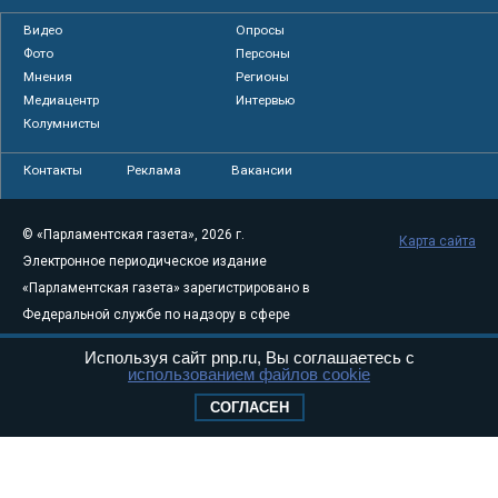
Видео
Опросы
Фото
Персоны
Мнения
Регионы
Медиацентр
Интервью
Колумнисты
Контакты
Реклама
Вакансии
© «Парламентская газета», 2026 г.
Карта сайта
Электронное периодическое издание
«Парламентская газета» зарегистрировано в
Федеральной службе по надзору в сфере
связи, информационных технологий и
Используя сайт pnp.ru, Вы соглашаетесь с
массовых коммуникаций (Роскомнадзор) 05
использованием файлов cookie
августа 2011 года. 18+
СОГЛАСЕН
Свидетельство о регистрации Эл № ФС77-
46097
Учредитель — АНО «Парламентская газета»