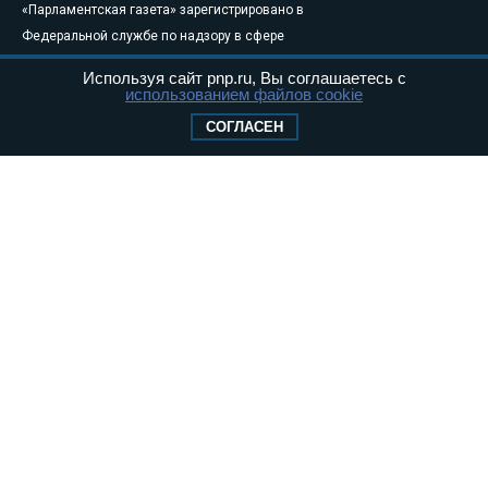
«Парламентская газета» зарегистрировано в
Федеральной службе по надзору в сфере
связи, информационных технологий и
Используя сайт pnp.ru, Вы соглашаетесь с
массовых коммуникаций (Роскомнадзор) 05
использованием файлов cookie
августа 2011 года. 18+
СОГЛАСЕН
Свидетельство о регистрации Эл № ФС77-
46097
Учредитель — АНО «Парламентская газета»
Исполняющий обязанности главного
редактора — Абдуллаев М.Р.
Тел.: +7 (495) 637–69–79 E-mail:
pg@pnp.ru
«Парламентская газета» - официальное еженедельное издание
Федерального Собрания РФ. Издается с 1997 года. Учредители
газеты - Государственная Дума и Совет Федерации РФ. Официальный
публикатор федеральных конституционных законов, федеральных
законов и актов палат Федерального Собрания. «Парламентская
газета» имеет пункты печати и представительства в десяти субъектах
федерации.
Сайт «Парламентской газеты» - это оперативные новости и
достоверная информация о принимаемых в стране законах и