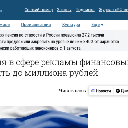
Свежий номер
Законы
Подписка
Журнал «РФ с
ия
и
 мире
Происшествия
Культура
Ещё
Медиацентр
Интервью
Колумнисты
Делова
яя пенсия по старости в России превысила 27,2 тысячи
эксперт
сти предложили закрепить на уровне не ниже 40% от заработка
енсии работающих пенсионеров с 1 августа
я в сфере рекламы финансовы
ить до миллиона рублей
Читать нас в