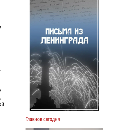
х
,
м
,
ой
Главное сегодня