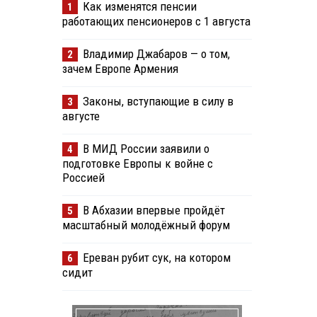
Как изменятся пенсии
1
работающих пенсионеров с 1 августа
Владимир Джабаров — о том,
2
зачем Европе Армения
Законы, вступающие в силу в
3
августе
В МИД России заявили о
4
подготовке Европы к войне с
Россией
В Абхазии впервые пройдёт
5
масштабный молодёжный форум
Ереван рубит сук, на котором
6
в
сидит