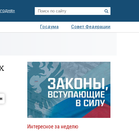
егодня»
Госдума
Совет Федерации
я
Авто
Недвижимость
Технологии
иза
х
Интересное за неделю