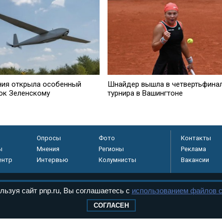
ния открыла особенный
Шнайдер вышла в четвертьфина
ок Зеленскому
турнира в Вашингтоне
Опросы
Фото
Контакты
ы
Мнения
Регионы
Реклама
ентр
Интервью
Колумнисты
Вакансии
льзуя сайт pnp.ru, Вы соглашаетесь с
использованием файлов c
регистрировано в
СОГЛАСЕН
 технологий и
8+