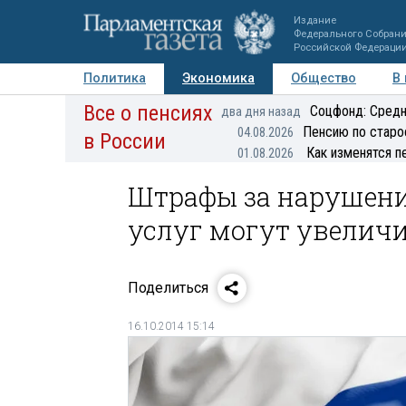
Издание
Федерального Собран
Российской Федераци
Политика
Экономика
Общество
В
Все о пенсиях
Фото
Авторы
Персоны
Мнения
Регионы
Соцфонд: Средн
два дня назад
Пенсию по старо
04.08.2026
в России
Как изменятся п
01.08.2026
Штрафы за нарушени
услуг могут увелич
Поделиться
16.10.2014 15:14