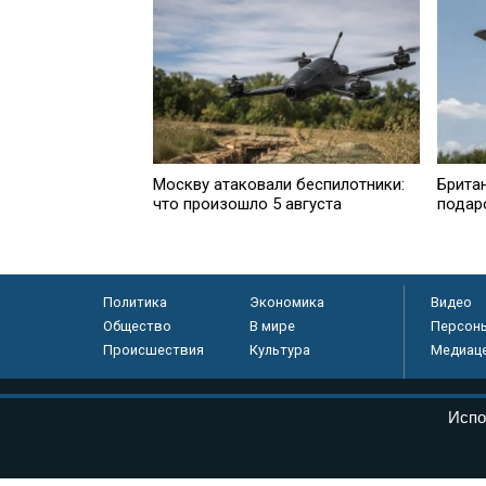
Москву атаковали беспилотники:
Брита
что произошло 5 августа
подар
Политика
Экономика
Видео
Общество
В мире
Персон
Происшествия
Культура
Медиац
© «Парламентская газета», 2026 г.
Испо
Электронное периодическое издание «Парламентская газета» за
Федеральной службе по надзору в сфере связи, информационных
массовых коммуникаций (Роскомнадзор) 05 августа 2011 года. 1