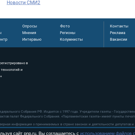
Новости СМИ2
Опросы
Фото
Контакты
ы
Мнения
Регионы
Реклама
ентр
Интервью
Колумнисты
Вакансии
регистрировано в
 технологий и
8+
.
дерального Собрания РФ. Издается с 1997 года. Учредители газеты - Государств
ктов палат Федерального Собрания. «Парламентская газета» имеет пункты печати
оверная информация о принимаемых в стране законах и деятельности депутатов и
льзуя сайт pnp.ru, Вы соглашаетесь с
использованием файлов c