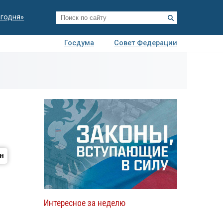
егодня»
Госдума
Совет Федерации
я
Авто
Недвижимость
Технологии
иза
Интересное за неделю