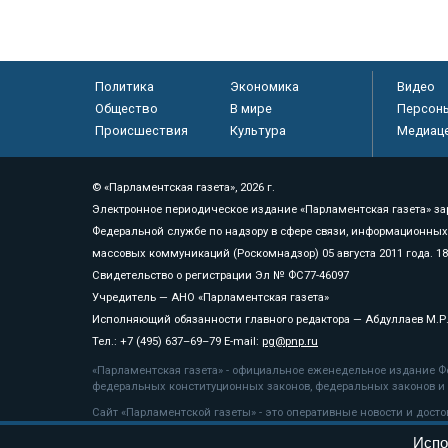
Политика
Экономика
Видео
Общество
В мире
Персон
Происшествия
Культура
Медиац
© «Парламентская газета», 2026 г.
Электронное периодическое издание «Парламентская газета» за
Федеральной службе по надзору в сфере связи, информационных
массовых коммуникаций (Роскомнадзор) 05 августа 2011 года. 1
Свидетельство о регистрации Эл № ФС77-46097
Учредитель — АНО «Парламентская газета»
Исполняющий обязанности главного редактора — Абдуллаев М.Р
Тел.: +7 (495) 637–69–79 E-mail:
pg@pnp.ru
«Парламентская газета» - официальное еженедельное издание Фе
федеральных конституционных законов, федеральных законов и а
Сайт «Парламентской газеты» - это оперативные новости и дост
«Парламентской газеты» активная ссылка на pnp.ru обязательна.
Испо