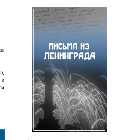
ка
в,
 и
ти