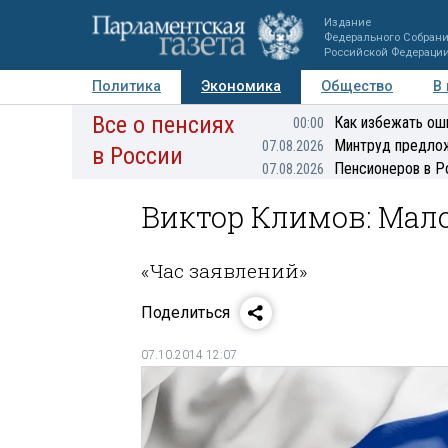
Издание
Федерального Собран
Российской Федераци
Политика
Экономика
Общество
В
Все о пенсиях
Фото
Авторы
Персоны
Мнения
Регионы
Как избежать ош
00:00
Минтруд предлож
07.08.2026
в России
Пенсионеров в Р
07.08.2026
Виктор Климов: Мал
«Час заявлений»
Поделиться
07.10.2014 12:07