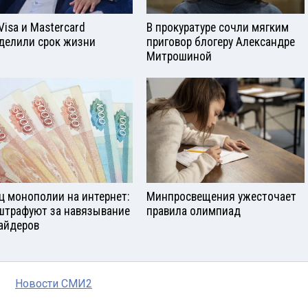
Visа и Mastercard
В прокуратуре сочли мягким
делили срок жизни
приговор блогеру Александре
Митрошиной
ц монополии на интернет:
Минпросвещения ужесточает
штрафуют за навязывание
правила олимпиад
айдеров
Новости СМИ2