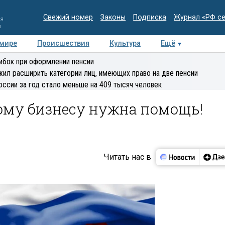
Свежий номер
Законы
Подписка
Журнал «РФ с
ия
и
 мире
Происшествия
Культура
Ещё
Медиацентр
Интервью
Колумнисты
Делова
ибок при оформлении пенсии
эксперт
ил расширить категории лиц, имеющих право на две пенсии
оссии за год стало меньше на 409 тысяч человек
ому бизнесу нужна помощь!
Читать нас в