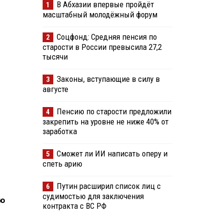
В Абхазии впервые пройдёт
1
масштабный молодёжный форум
Соцфонд: Средняя пенсия по
2
старости в России превысила 27,2
тысячи
Законы, вступающие в силу в
3
августе
Пенсию по старости предложили
4
закрепить на уровне не ниже 40% от
заработка
Сможет ли ИИ написать оперу и
5
спеть арию
Путин расширил список лиц с
6
судимостью для заключения
ию
контракта с ВС РФ