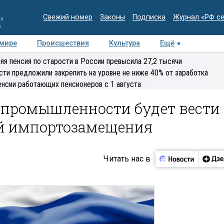
Свежий номер
Законы
Подписка
Журнал «РФ с
ия
и
 мире
Происшествия
Культура
Ещё
Медиацентр
Интервью
Колумнисты
Делова
яя пенсия по старости в России превысила 27,2 тысячи
эксперт
сти предложили закрепить на уровне не ниже 40% от заработка
енсии работающих пенсионеров с 1 августа
 промышленности будет вести
й импортозамещения
Читать нас в