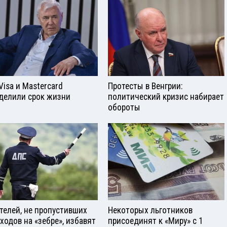
Visа и Mastercard
Протесты в Венгрии:
делили срок жизни
политический кризис набирает
обороты
телей, не пропустивших
Некоторых льготников
ходов на «зебре», избавят
присоединят к «Миру» с 1