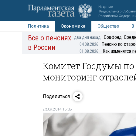
Издание
Федерального Собран
Российской Федераци
Политика
Экономика
Общество
В
Все о пенсиях
Фото
Авторы
Персоны
Мнения
Регионы
Соцфонд: Средн
два дня назад
Пенсию по старо
04.08.2026
в России
Как изменятся п
01.08.2026
Комитет Госдумы по
мониторинг отрасле
Поделиться
23.09.2014 15:38