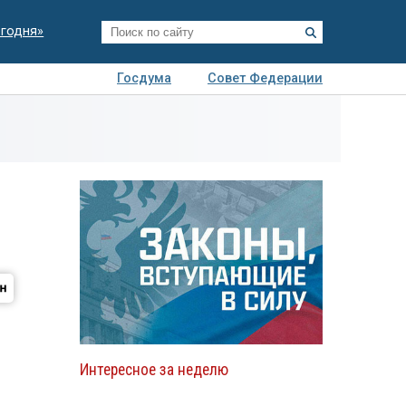
егодня»
Госдума
Совет Федерации
я
Авто
Недвижимость
Технологии
иза
Интересное за неделю