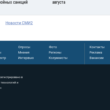
войных санкций
августа
Новости СМИ2
Опросы
Фото
Контакты
ы
Мнения
Регионы
Реклама
ентр
Интервью
Колумнисты
Вакансии
регистрировано в
 технологий и
8+
.