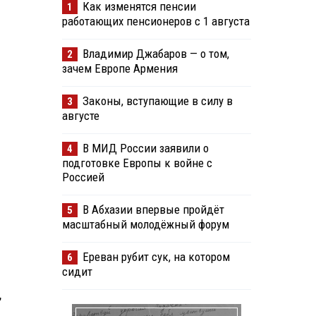
Как изменятся пенсии
1
работающих пенсионеров с 1 августа
Владимир Джабаров — о том,
2
зачем Европе Армения
Законы, вступающие в силу в
3
августе
В МИД России заявили о
4
подготовке Европы к войне с
Россией
В Абхазии впервые пройдёт
5
масштабный молодёжный форум
Ереван рубит сук, на котором
6
сидит
,