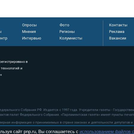
Опросы
Фото
Контакты
ы
Мнения
Регионы
Реклама
ентр
Интервью
Колумнисты
Вакансии
регистрировано в
 технологий и
8+
.
дерального Собрания РФ. Издается с 1997 года. Учредители газеты - Государств
ктов палат Федерального Собрания. «Парламентская газета» имеет пункты печати
оверная информация о принимаемых в стране законах и деятельности депутатов и
льзуя сайт pnp.ru, Вы соглашаетесь с
использованием файлов c