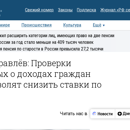
Свежий номер
Законы
Подписка
Журнал «РФ с
ия
и
 мире
Происшествия
Культура
Ещё
Медиацентр
Интервью
Колумнисты
Делова
ил расширить категории лиц, имеющих право на две пенсии
эксперт
оссии за год стало меньше на 409 тысяч человек
я пенсия по старости в России превысила 27,2 тысячи
равлёв: Проверки
ых о доходах граждан
волят снизить ставки по
Читать нас в