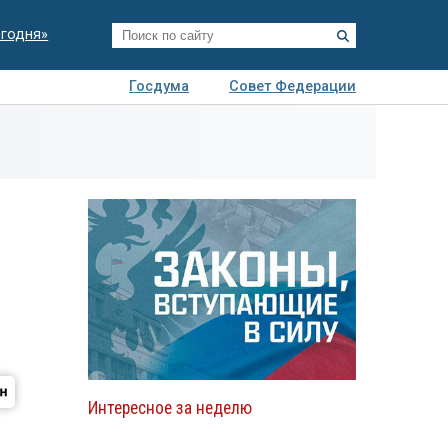
егодня»
Госдума
Совет Федерации
я
Авто
Недвижимость
Технологии
иза
Интересное за неделю