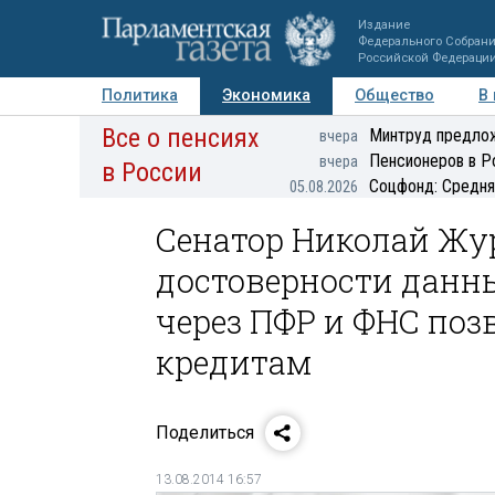
Издание
Федерального Собран
Российской Федераци
Политика
Экономика
Общество
В
Все о пенсиях
Фото
Авторы
Персоны
Мнения
Регионы
Минтруд предлож
вчера
Пенсионеров в Р
вчера
в России
Соцфонд: Средня
05.08.2026
Сенатор Николай Жу
достоверности данн
через ПФР и ФНС поз
кредитам
Поделиться
13.08.2014 16:57