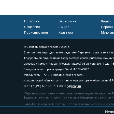
Политика
Экономика
Видео
Общество
В мире
Персон
Происшествия
Культура
Медиац
© «Парламентская газета», 2026 г.
Электронное периодическое издание «Парламентская газета» за
Федеральной службе по надзору в сфере связи, информационных
массовых коммуникаций (Роскомнадзор) 05 августа 2011 года. 1
Свидетельство о регистрации Эл № ФС77-46097
Учредитель — АНО «Парламентская газета»
Исполняющий обязанности главного редактора — Абдуллаев М.Р
Тел.: +7 (495) 637–69–79 E-mail:
pg@pnp.ru
«Парламентская газета» - официальное еженедельное издание Фе
федеральных конституционных законов, федеральных законов и а
Сайт «Парламентской газеты» - это оперативные новости и дост
«Парламентской газеты» активная ссылка на pnp.ru обязательна.
Испо