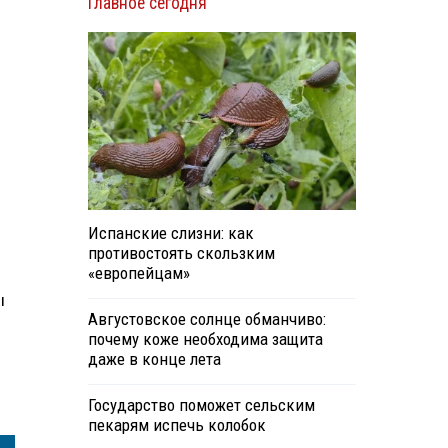
Главное сегодня
Испанские слизни: как
противостоять скользким
«европейцам»
й
ы
Августовское солнце обманчиво:
почему коже необходима защита
даже в конце лета
Государство поможет сельским
пекарям испечь колобок