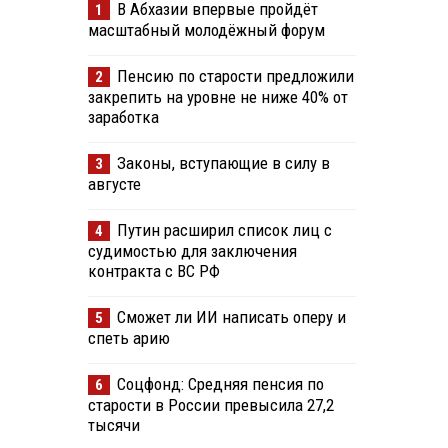
В Абхазии впервые пройдёт
1
масштабный молодёжный форум
Пенсию по старости предложили
2
закрепить на уровне не ниже 40% от
заработка
Законы, вступающие в силу в
3
августе
Путин расширил список лиц с
4
судимостью для заключения
контракта с ВС РФ
Сможет ли ИИ написать оперу и
5
спеть арию
Соцфонд: Средняя пенсия по
6
старости в России превысила 27,2
тысячи