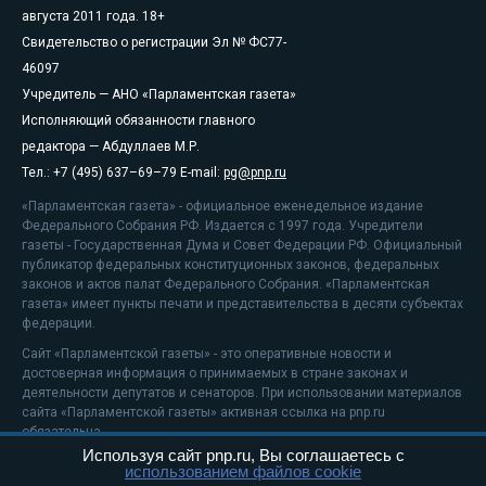
августа 2011 года. 18+
Свидетельство о регистрации Эл № ФС77-
46097
Учредитель — АНО «Парламентская газета»
Исполняющий обязанности главного
редактора — Абдуллаев М.Р.
Тел.: +7 (495) 637–69–79 E-mail:
pg@pnp.ru
«Парламентская газета» - официальное еженедельное издание
Федерального Собрания РФ. Издается с 1997 года. Учредители
газеты - Государственная Дума и Совет Федерации РФ. Официальный
публикатор федеральных конституционных законов, федеральных
законов и актов палат Федерального Собрания. «Парламентская
газета» имеет пункты печати и представительства в десяти субъектах
федерации.
Сайт «Парламентской газеты» - это оперативные новости и
достоверная информация о принимаемых в стране законах и
деятельности депутатов и сенаторов. При использовании материалов
сайта «Парламентской газеты» активная ссылка на pnp.ru
обязательна.
Используя сайт pnp.ru, Вы соглашаетесь с
На информационном ресурсе применяются
рекомендательные
использованием файлов cookie
технологии