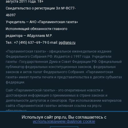
августа 2011 года. 18+
Свидетельство о регистрации Эл № ФС77-
46097
Учредитель — АНО «Парламентская газета»
Исполняющий обязанности главного
редактора — Абдуллаев М.Р.
Тел.: +7 (495) 637–69–79 E-mail:
pg@pnp.ru
«Парламентская газета» - официальное еженедельное издание
Федерального Собрания РФ. Издается с 1997 года. Учредители
газеты - Государственная Дума и Совет Федерации РФ. Официальный
публикатор федеральных конституционных законов, федеральных
законов и актов палат Федерального Собрания. «Парламентская
газета» имеет пункты печати и представительства в десяти субъектах
федерации.
Сайт «Парламентской газеты» - это оперативные новости и
достоверная информация о принимаемых в стране законах и
деятельности депутатов и сенаторов. При использовании материалов
сайта «Парламентской газеты» активная ссылка на pnp.ru
обязательна.
Используя сайт pnp.ru, Вы соглашаетесь с
На информационном ресурсе применяются
рекомендательные
использованием файлов cookie
технологии