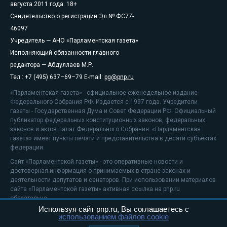
августа 2011 года. 18+
Свидетельство о регистрации Эл № ФС77-
46097
Учредитель — АНО «Парламентская газета»
Исполняющий обязанности главного
редактора — Абдуллаев М.Р.
Тел.: +7 (495) 637–69–79 E-mail:
pg@pnp.ru
«Парламентская газета» - официальное еженедельное издание
Федерального Собрания РФ. Издается с 1997 года. Учредители
газеты - Государственная Дума и Совет Федерации РФ. Официальный
публикатор федеральных конституционных законов, федеральных
законов и актов палат Федерального Собрания. «Парламентская
газета» имеет пункты печати и представительства в десяти субъектах
федерации.
Сайт «Парламентской газеты» - это оперативные новости и
достоверная информация о принимаемых в стране законах и
деятельности депутатов и сенаторов. При использовании материалов
сайта «Парламентской газеты» активная ссылка на pnp.ru
обязательна.
Используя сайт pnp.ru, Вы соглашаетесь с
На информационном ресурсе применяются
рекомендательные
использованием файлов cookie
технологии