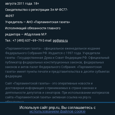
августа 2011 года. 18+
Свидетельство о регистрации Эл № ФС77-
46097
Учредитель — АНО «Парламентская газета»
Исполняющий обязанности главного
редактора — Абдуллаев М.Р.
Тел.: +7 (495) 637–69–79 E-mail:
pg@pnp.ru
«Парламентская газета» - официальное еженедельное издание
Федерального Собрания РФ. Издается с 1997 года. Учредители
газеты - Государственная Дума и Совет Федерации РФ. Официальный
публикатор федеральных конституционных законов, федеральных
законов и актов палат Федерального Собрания. «Парламентская
газета» имеет пункты печати и представительства в десяти субъектах
федерации.
Сайт «Парламентской газеты» - это оперативные новости и
достоверная информация о принимаемых в стране законах и
деятельности депутатов и сенаторов. При использовании материалов
сайта «Парламентской газеты» активная ссылка на pnp.ru
обязательна.
Используя сайт pnp.ru, Вы соглашаетесь с
На информационном ресурсе применяются
рекомендательные
использованием файлов cookie
технологии