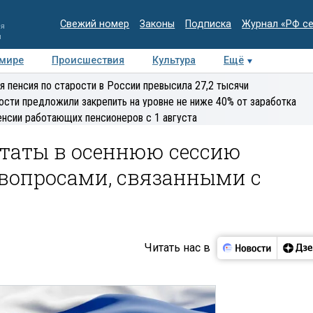
Свежий номер
Законы
Подписка
Журнал «РФ с
ия
и
 мире
Происшествия
Культура
Ещё
Медиацентр
Интервью
Колумнисты
Делова
я пенсия по старости в России превысила 27,2 тысячи
эксперт
ости предложили закрепить на уровне не ниже 40% от заработка
енсии работающих пенсионеров с 1 августа
утаты в осеннюю сессию
вопросами, связанными с
Читать нас в