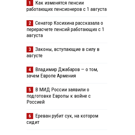
Как изменятся пенсии
1
работающих пенсионеров с 1 августа
Сенатор Косихина рассказала о
2
перерасчете пенсий работающих с 1
августа
Законы, вступающие в силу в
3
августе
Владимир Джабаров — о том,
4
зачем Европе Армения
В МИД России заявили о
5
подготовке Европы к войне с
Россией
Ереван рубит сук, на котором
6
сидит