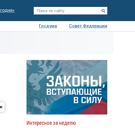
егодня»
Госдума
Совет Федерации
я
Авто
Недвижимость
Технологии
иза
Интересное за неделю