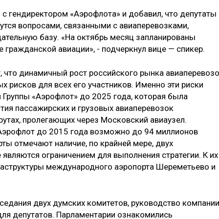
 с гендиректором «Аэрофлота» и добавил, что депутаты
утся вопросами, связанными с авиаперевозками,
ательную базу. «На октябрь месяц запланированы
 гражданской авиации», - подчеркнул вице — спикер.
, что динамичный рост российского рынка авиаперевоз
 рисков для всех его участников. Именно эти риски
я Группы «Аэрофлот» до 2025 года, которая была
ития пассажирских и грузовых авиаперевозок
утах, пролегающих через Московский авиаузел.
Аэрофлот до 2015 года возможно до 94 миллионов
рты отмечают наличие, по крайней мере, двух
 являются ограничением для выполнения стратегии. К их
раструктуры международного аэропорта Шереметьево и
аседания двух думских комитетов, руководство компани
для депутатов. Парламентарии ознакомились