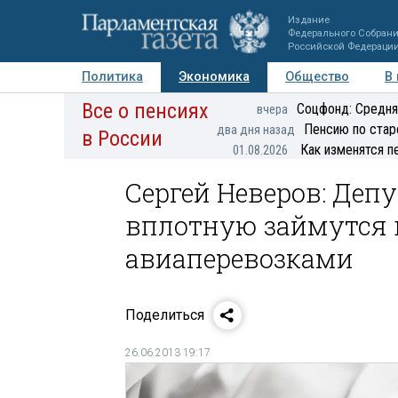
Издание
Федерального Собран
Российской Федераци
Политика
Экономика
Общество
В
Все о пенсиях
Фото
Авторы
Персоны
Мнения
Регионы
Соцфонд: Средня
вчера
Пенсию по стар
два дня назад
в России
Как изменятся п
01.08.2026
Сергей Неверов: Деп
вплотную займутся 
авиаперевозками
Поделиться
26.06.2013 19:17