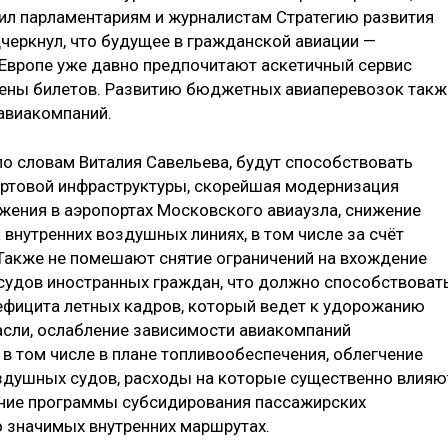
вил парламентариям и журналистам Стратегию развития
дчеркнул, что будущее в гражданской авиации —
Европе уже давно предпочитают аскетичный сервис
 цены билетов. Развитию бюджетных авиаперевозок такж
авиакомпаний.
о словам Виталия Савельева, будут способствовать
ортовой инфраструктуры, скорейшая модернизация
ения в аэропортах Московского авиаузла, снижение
внутренних воздушных линиях, в том числе за счёт
Также не помешают снятие ограничений на вхождение
судов иностранных граждан, что должно способствоват
фицита летных кадров, который ведет к удорожанию
асли, ослабление зависимости авиакомпаний
в том числе в плане топливообеспечения, облегчение
здушных судов, расходы на которые существенно влияю
ение программы субсидирования пассажирских
 значимых внутренних маршрутах.