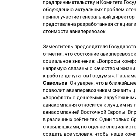
предпринимательству и Комитета Госу
обсуждению актуальных проблем отеч
принял участие генеральный директор
представлена разработанная специал
стоимости авиаперевозок.
Заместитель председателя Государс
отметил, что состояние авиаперевозок
социальное значение: «Вопросы комфо
напрямую связаны с качеством жизни 
к работе депутатов Госдумы». Парла
Савельев
. Он уверен, что в ближайше
позволит авиаперевозчикам снизить це
«Аэрофлот» с дешёвыми зарубежными 
авиакомпания относится к лучшим из л
авиакомпанией Восточной Европы. Впр
в различных рейтингах. Один только б
с крылышками, по оценке специалисто
создать все условия, чтобы наша ком