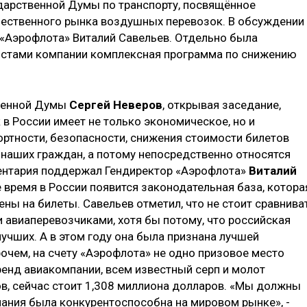
дарственной Думы по транспорту, посвящённое
ественного рынка воздушных перевозок. В обсуждении
 «Аэрофлота» Виталий Савельев. Отдельно была
истами компании комплексная программа по снижению
твенной Думы
Сергей Неверов
, открывая заседание,
 в России имеет не только экономическое, но и
ртности, безопасности, снижения стоимости билетов
наших граждан, а потому непосредственно относятся
ментария поддержал Гендиректор «Аэрофлота»
Виталий
е время в России появится законодательная база, котора
ны на билеты. Савельев отметил, что не стоит сравнива
авиаперевозчиками, хотя бы потому, что российская
учших. А в этом году она была признана лучшей
очем, на счету «Аэрофлота» не одно призовое место
ренд авиакомпании, всем известный серп и молот
в, сейчас стоит 1,308 миллиона долларов. «Мы должны
пания была конкурентоспособна на мировом рынке», -