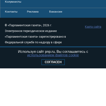
Колумнисты
Контакты
Реклама
Вакансии
© «Парламентская газета», 2026 г.
Карта сайта
Электронное периодическое издание
«Парламентская газета» зарегистрировано в
Федеральной службе по надзору в сфере
связи, информационных технологий и
Используя сайт pnp.ru, Вы соглашаетесь с
массовых коммуникаций (Роскомнадзор) 05
использованием файлов cookie
августа 2011 года. 18+
СОГЛАСЕН
Свидетельство о регистрации Эл № ФС77-
46097
Учредитель — АНО «Парламентская газета»
Исполняющий обязанности главного
редактора — Абдуллаев М.Р.
Тел.: +7 (495) 637–69–79 E-mail:
pg@pnp.ru
«Парламентская газета» - официальное еженедельное издание
Федерального Собрания РФ. Издается с 1997 года. Учредители