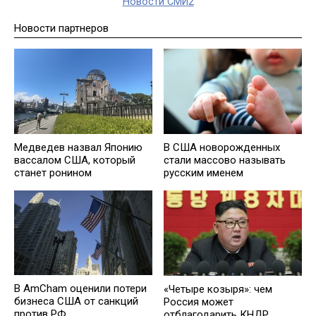
Новости СМИ2
Новости партнеров
Медведев назвал Японию
В США новорожденных
вассалом США, который
стали массово называть
станет ронином
русским именем
В AmCham оценили потери
«Четыре козыря»: чем
бизнеса США от санкций
Россия может
против РФ
отблагодарить КНДР