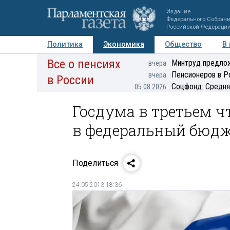
Издание
Федерального Собран
Российской Федераци
Политика
Экономика
Общество
В
Все о пенсиях
Фото
Авторы
Персоны
Мнения
Регионы
Минтруд предлож
вчера
Пенсионеров в Р
вчера
в России
Соцфонд: Средня
05.08.2026
Госдума в третьем 
в федеральный бюд
Поделиться
24.05.2013 18:36