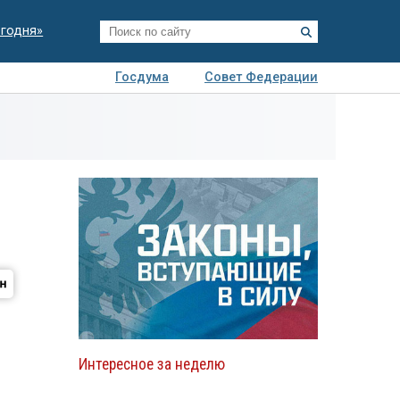
егодня»
Госдума
Совет Федерации
я
Авто
Недвижимость
Технологии
иза
Интересное за неделю