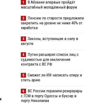
В Абхазии впервые пройдёт
1
масштабный молодёжный форум
Пенсию по старости предложили
2
закрепить на уровне не ниже 40% от
заработка
Законы, вступающие в силу в
3
августе
Путин расширил список лиц с
4
судимостью для заключения
контракта с ВС РФ
Сможет ли ИИ написать оперу и
5
спеть арию
ВС России поразили резервуары
6
с ГСМ в порту Одессы и буксир в
х
порту Николаева