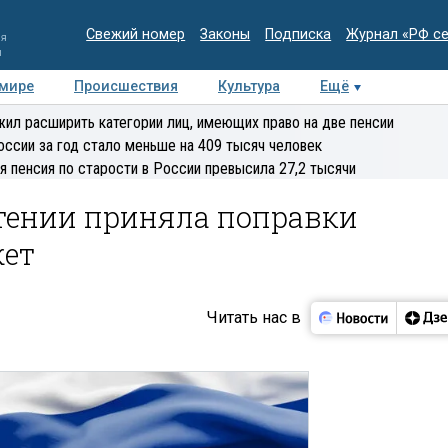
Свежий номер
Законы
Подписка
Журнал «РФ с
ия
и
 мире
Происшествия
Культура
Ещё
Медиацентр
Интервью
Колумнисты
Делова
ил расширить категории лиц, имеющих право на две пенсии
эксперт
оссии за год стало меньше на 409 тысяч человек
я пенсия по старости в России превысила 27,2 тысячи
чтении приняла поправки
жет
Читать нас в