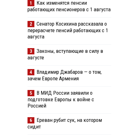
Как изменятся пенсии
1
работающих пенсионеров с 1 августа
Сенатор Косихина рассказала о
2
перерасчете пенсий работающих с 1
августа
Законы, вступающие в силу в
3
августе
Владимир Джабаров — о том,
4
зачем Европе Армения
В МИД России заявили о
5
подготовке Европы к войне с
Россией
Ереван рубит сук, на котором
6
сидит