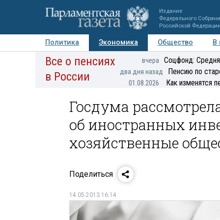
Издание
Федерального Собран
Российской Федераци
Политика
Экономика
Общество
В
Все о пенсиях
Фото
Авторы
Персоны
Мнения
Регионы
Соцфонд: Средня
вчера
Пенсию по стар
два дня назад
в России
Как изменятся п
01.08.2026
Госдума рассмотрела
об иностранных инве
хозяйственные обще
Поделиться
14.05.2013 16:14