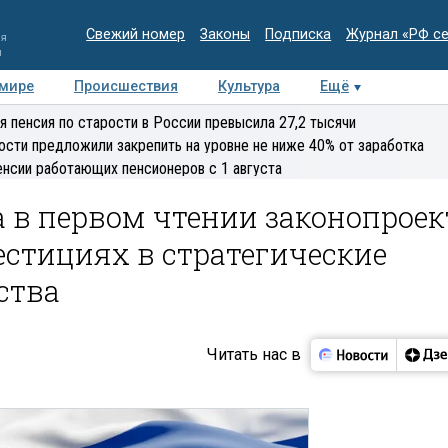
Свежий номер
Законы
Подписка
Журнал «РФ с
ия
и
 мире
Происшествия
Культура
Ещё
Медиацентр
Интервью
Колумнисты
Делова
я пенсия по старости в России превысила 27,2 тысячи
эксперт
ости предложили закрепить на уровне не ниже 40% от заработка
енсии работающих пенсионеров с 1 августа
 в первом чтении законопроек
стициях в стратегические
ства
Читать нас в