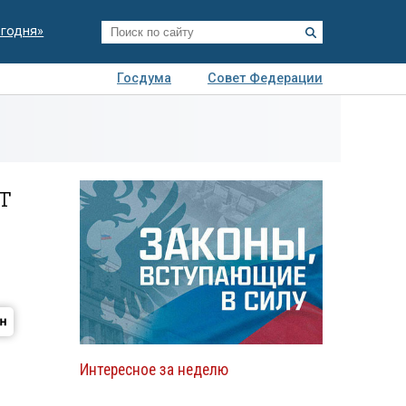
егодня»
Госдума
Совет Федерации
я
Авто
Недвижимость
Технологии
иза
т
Интересное за неделю