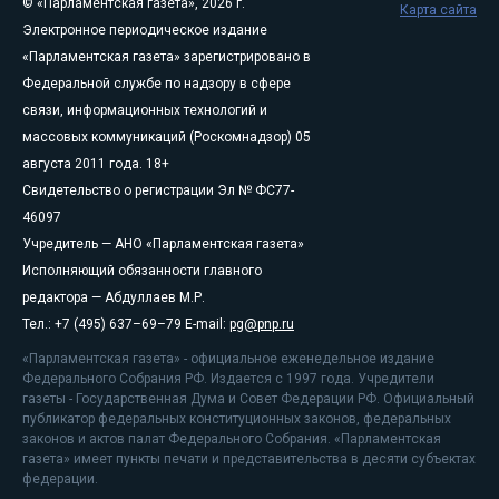
© «Парламентская газета», 2026 г.
Карта сайта
Электронное периодическое издание
«Парламентская газета» зарегистрировано в
Федеральной службе по надзору в сфере
связи, информационных технологий и
массовых коммуникаций (Роскомнадзор) 05
августа 2011 года. 18+
Свидетельство о регистрации Эл № ФС77-
46097
Учредитель — АНО «Парламентская газета»
Исполняющий обязанности главного
редактора — Абдуллаев М.Р.
Тел.: +7 (495) 637–69–79 E-mail:
pg@pnp.ru
«Парламентская газета» - официальное еженедельное издание
Федерального Собрания РФ. Издается с 1997 года. Учредители
газеты - Государственная Дума и Совет Федерации РФ. Официальный
публикатор федеральных конституционных законов, федеральных
законов и актов палат Федерального Собрания. «Парламентская
газета» имеет пункты печати и представительства в десяти субъектах
федерации.