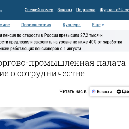
Свежий номер
Законы
Подписка
Журнал «РФ с
ия
и
 мире
Происшествия
Культура
Ещё
Медиацентр
Интервью
Колумнисты
Делова
я пенсия по старости в России превысила 27,2 тысячи
эксперт
ости предложили закрепить на уровне не ниже 40% от заработка
енсии работающих пенсионеров с 1 августа
Торгово-промышленная палата
ие о сотрудничестве
Читать нас в