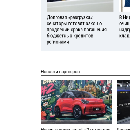
Долговая «разгрузка»:
В Ни
сенаторы готовят закон о
очищ
продлении срока погашения
надг
бюджетных кредитов
клад
регионами
Новости партнеров
Новая «кроха» smart #2 готовится
Росси