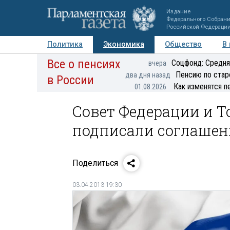
Издание
Федерального Собран
Российской Федераци
Политика
Экономика
Общество
В
Все о пенсиях
Фото
Авторы
Персоны
Мнения
Регионы
Соцфонд: Средня
вчера
Пенсию по стар
два дня назад
в России
Как изменятся п
01.08.2026
Совет Федерации и 
подписали соглашен
Поделиться
03.04.2013 19:30