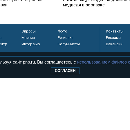
авки
медведя в зоопарке
Опросы
Фото
Контакты
ы
Мнения
Регионы
Реклама
ентр
Интервью
Колумнисты
Вакансии
льзуя сайт pnp.ru, Вы соглашаетесь с
использованием файлов c
регистрировано в
СОГЛАСЕН
 технологий и
8+
.
дерального Собрания РФ. Издается с 1997 года. Учредители газеты - Государств
ктов палат Федерального Собрания. «Парламентская газета» имеет пункты печати
оверная информация о принимаемых в стране законах и деятельности депутатов и