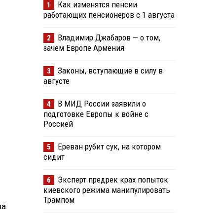
Как изменятся пенсии
1
работающих пенсионеров с 1 августа
Владимир Джабаров — о том,
2
зачем Европе Армения
Законы, вступающие в силу в
3
августе
В МИД России заявили о
4
подготовке Европы к войне с
Россией
Ереван рубит сук, на котором
5
сидит
Эксперт предрек крах попыток
6
киевского режима манипулировать
Трампом
ва