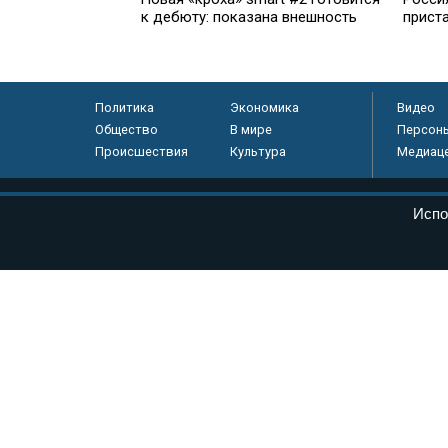
к дебюту: показана внешность
прист
Политика
Экономика
Видео
Общество
В мире
Персон
Происшествия
Культура
Медиац
© «Парламентская газета», 2026 г.
Испо
Электронное периодическое издание «Парламентская газета» за
Федеральной службе по надзору в сфере связи, информационных
массовых коммуникаций (Роскомнадзор) 05 августа 2011 года. 1
Свидетельство о регистрации Эл № ФС77-46097
Учредитель — АНО «Парламентская газета»
Исполняющий обязанности главного редактора — Абдуллаев М.Р
Тел.: +7 (495) 637–69–79 E-mail:
pg@pnp.ru
«Парламентская газета» - официальное еженедельное издание Фе
федеральных конституционных законов, федеральных законов и а
Сайт «Парламентской газеты» - это оперативные новости и дост