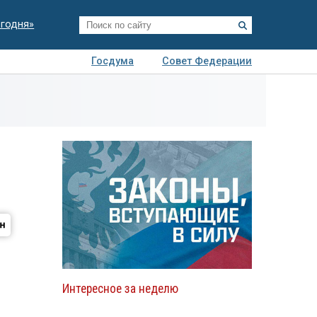
егодня»
Госдума
Совет Федерации
я
Авто
Недвижимость
Технологии
иза
Интересное за неделю