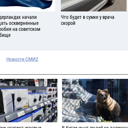
дерландах начали
Что будет в сумке у врача
ать оскверненные
скорой
робия на советском
бище
Новости СМИ2
яне скупают игровые
В Китае ищут людей на должнос