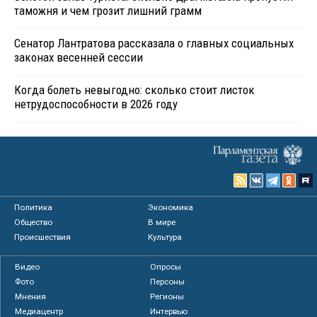
таможня и чем грозит лишний грамм
Сенатор Лантратова рассказала о главных социальных
законах весенней сессии
Когда болеть невыгодно: сколько стоит листок
нетрудоспособности в 2026 году
Политика
Экономика
Общество
В мире
Происшествия
Культура
Видео
Опросы
Фото
Персоны
Мнения
Регионы
Медиацентр
Интервью