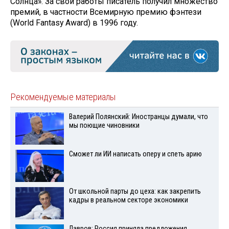
Солнца». За свои работы писатель получил множество
премий, в частности Всемирную премию фэнтези
(World Fantasy Award) в 1996 году.
Рекомендуемые материалы
Валерий Полянский: Иностранцы думали, что
мы поющие чиновники
Сможет ли ИИ написать оперу и спеть арию
От школьной парты до цеха: как закрепить
кадры в реальном секторе экономики
Лавров: Россия приняла предложения