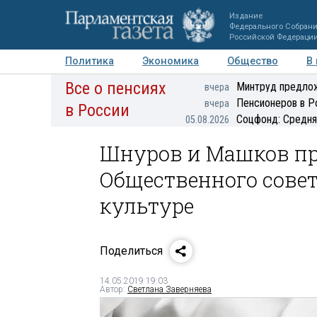
Издание
Федерального Собран
Российской Федераци
Политика
Экономика
Общество
В
Все о пенсиях
Фото
Авторы
Персоны
Мнения
Регионы
Минтруд предлож
вчера
Пенсионеров в Р
вчера
в России
Соцфонд: Средня
05.08.2026
Шнуров и Машков пр
Общественного совет
культуре
Поделиться
14.05.2019 19:03
Автор:
Светлана Заверняева