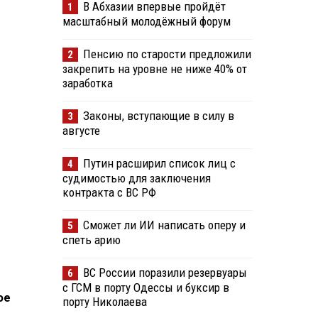
В Абхазии впервые пройдёт
1
масштабный молодёжный форум
Пенсию по старости предложили
2
закрепить на уровне не ниже 40% от
заработка
Законы, вступающие в силу в
3
августе
Путин расширил список лиц с
4
судимостью для заключения
контракта с ВС РФ
Сможет ли ИИ написать оперу и
5
спеть арию
ВС России поразили резервуары
6
с ГСМ в порту Одессы и буксир в
ое
порту Николаева