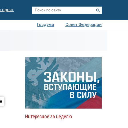
егодня»
Госдума
Совет Федерации
я
Авто
Недвижимость
Технологии
иза
Интересное за неделю