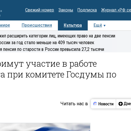
Свежий номер
Законы
Подписка
Журнал «РФ с
ия
и
 мире
Происшествия
Культура
Ещё
Медиацентр
Интервью
Колумнисты
Делова
ил расширить категории лиц, имеющих право на две пенсии
эксперт
оссии за год стало меньше на 409 тысяч человек
я пенсия по старости в России превысила 27,2 тысячи
имут участие в работе
а при комитете Госдумы по
Читать нас в