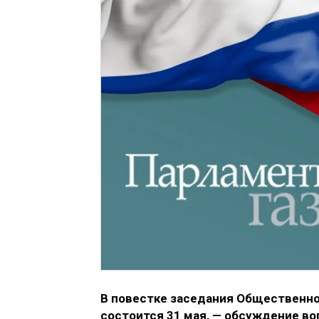
В повестке заседания Общественног
состоится 31 мая, — обсуждение во