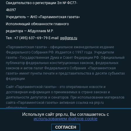
Свидетельство о регистрации Эл № ФС77-
46097
Учредитель — АНО «Парламентская газета»
Исполняющий обязанности главного
редактора — Абдуллаев М.Р.
Тел.: +7 (495) 637–69–79 E-mail:
pg@pnp.ru
«Парламентская газета» - официальное еженедельное издание
Федерального Собрания РФ. Издается с 1997 года. Учредители
газеты - Государственная Дума и Совет Федерации РФ. Официальный
публикатор федеральных конституционных законов, федеральных
законов и актов палат Федерального Собрания. «Парламентская
газета» имеет пункты печати и представительства в десяти субъектах
федерации.
Сайт «Парламентской газеты» - это оперативные новости и
достоверная информация о принимаемых в стране законах и
деятельности депутатов и сенаторов. При использовании материалов
сайта «Парламентской газеты» активная ссылка на pnp.ru
обязательна.
Используя сайт pnp.ru, Вы соглашаетесь с
На информационном ресурсе применяются
рекомендательные
использованием файлов cookie
технологии
Положение о защите персональных данных
СОГЛАСЕН