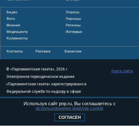
Видео
Опросы
Фото
Персоны
Мнения
Регионы
Медиацентр
Интервью
Колумнисты
Контакты
Реклама
Вакансии
© «Парламентская газета», 2026 г.
Карта сайта
Электронное периодическое издание
«Парламентская газета» зарегистрировано в
Федеральной службе по надзору в сфере
связи, информационных технологий и
Используя сайт pnp.ru, Вы соглашаетесь с
массовых коммуникаций (Роскомнадзор) 05
использованием файлов cookie
августа 2011 года. 18+
СОГЛАСЕН
Свидетельство о регистрации Эл № ФС77-
46097
Учредитель — АНО «Парламентская газета»