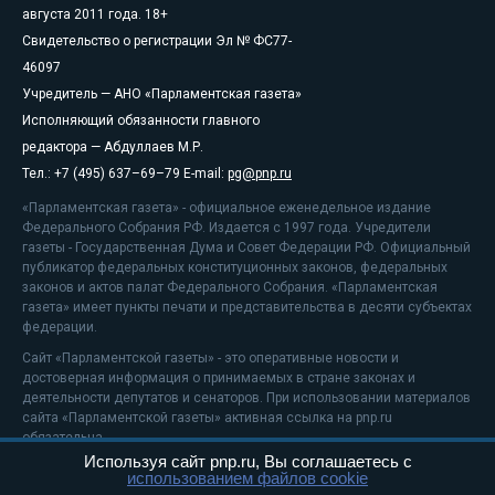
августа 2011 года. 18+
Свидетельство о регистрации Эл № ФС77-
46097
Учредитель — АНО «Парламентская газета»
Исполняющий обязанности главного
редактора — Абдуллаев М.Р.
Тел.: +7 (495) 637–69–79 E-mail:
pg@pnp.ru
«Парламентская газета» - официальное еженедельное издание
Федерального Собрания РФ. Издается с 1997 года. Учредители
газеты - Государственная Дума и Совет Федерации РФ. Официальный
публикатор федеральных конституционных законов, федеральных
законов и актов палат Федерального Собрания. «Парламентская
газета» имеет пункты печати и представительства в десяти субъектах
федерации.
Сайт «Парламентской газеты» - это оперативные новости и
достоверная информация о принимаемых в стране законах и
деятельности депутатов и сенаторов. При использовании материалов
сайта «Парламентской газеты» активная ссылка на pnp.ru
обязательна.
Используя сайт pnp.ru, Вы соглашаетесь с
На информационном ресурсе применяются
рекомендательные
использованием файлов cookie
технологии