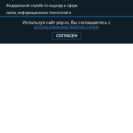
Федеральной службе по надзору в сфере
связи, информационных технологий и
массовых коммуникаций (Роскомнадзор) 05
Используя сайт pnp.ru, Вы соглашаетесь с
использованием файлов cookie
августа 2011 года. 18+
Свидетельство о регистрации Эл № ФС77-
СОГЛАСЕН
46097
Учредитель — АНО «Парламентская газета»
Исполняющий обязанности главного
редактора — Абдуллаев М.Р.
Тел.: +7 (495) 637–69–79 E-mail:
pg@pnp.ru
«Парламентская газета» - официальное еженедельное издание
Федерального Собрания РФ. Издается с 1997 года. Учредители
газеты - Государственная Дума и Совет Федерации РФ. Официальный
публикатор федеральных конституционных законов, федеральных
законов и актов палат Федерального Собрания. «Парламентская
газета» имеет пункты печати и представительства в десяти субъектах
федерации.
Сайт «Парламентской газеты» - это оперативные новости и
достоверная информация о принимаемых в стране законах и
деятельности депутатов и сенаторов. При использовании материалов