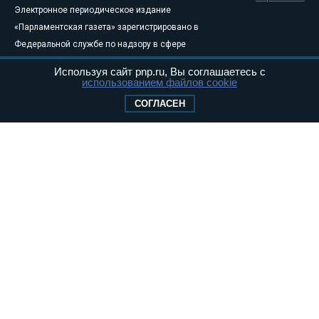
Электронное периодическое издание
«Парламентская газета» зарегистрировано в
Федеральной службе по надзору в сфере
связи, информационных технологий и
Используя сайт pnp.ru, Вы соглашаетесь с
массовых коммуникаций (Роскомнадзор) 05
использованием файлов cookie
августа 2011 года. 18+
СОГЛАСЕН
Свидетельство о регистрации Эл № ФС77-
46097
Учредитель — АНО «Парламентская газета»
Исполняющий обязанности главного
редактора — Абдуллаев М.Р.
Тел.: +7 (495) 637–69–79 E-mail:
pg@pnp.ru
«Парламентская газета» - официальное еженедельное издание
Федерального Собрания РФ. Издается с 1997 года. Учредители
газеты - Государственная Дума и Совет Федерации РФ. Официальный
публикатор федеральных конституционных законов, федеральных
законов и актов палат Федерального Собрания. «Парламентская
газета» имеет пункты печати и представительства в десяти субъектах
федерации.
Сайт «Парламентской газеты» - это оперативные новости и