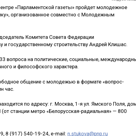
центре «Парламентской газеты» пройдет молодежное
ику», организованное совместно с Молодежным
едседатель Комитета Совета Федерации
у и государственному строительству Андрей Клишас.
 33 вопроса на политические, социальные, международн
чного и философского характера.
ободное общение с молодежью в формате «вопрос-
н час.
ходится по адресу: г. Москва, 1-я ул. Ямского Поля, до
П (от станции метро «Белорусская-радиальная» — 800
9, 8 (917) 540-19-24, e-mail:
n.stukova@pnp.ru