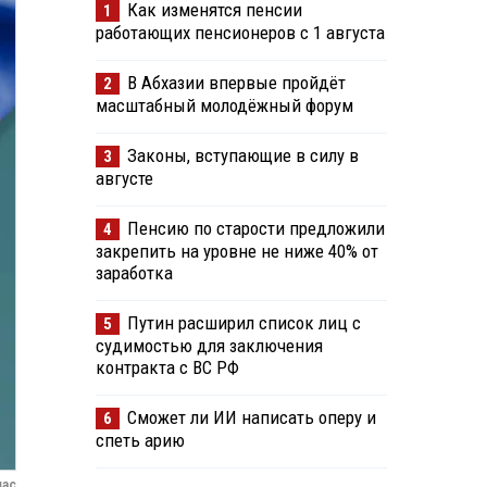
Как изменятся пенсии
1
работающих пенсионеров с 1 августа
В Абхазии впервые пройдёт
2
масштабный молодёжный форум
Законы, вступающие в силу в
3
августе
Пенсию по старости предложили
4
закрепить на уровне не ниже 40% от
заработка
Путин расширил список лиц с
5
судимостью для заключения
контракта с ВС РФ
Сможет ли ИИ написать оперу и
6
спеть арию
шас