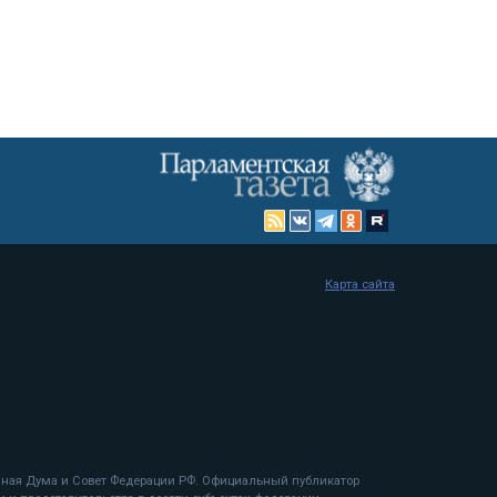
Карта сайта
енная Дума и Совет Федерации РФ. Официальный публикатор