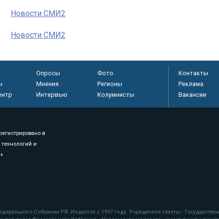
Новости СМИ2
Новости СМИ2
Опросы
Фото
Контакты
ы
Мнения
Регионы
Реклама
ентр
Интервью
Колумнисты
Вакансии
регистрировано в
 технологий и
8+
.
дерального Собрания РФ. Издается с 1997 года. Учредители газеты - Государств