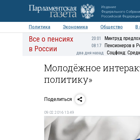
Издание
Федерального Собран
Российской Федераци
Политика
Экономика
Общество
В
Все о пенсиях
Фото
Авторы
Персоны
Мнения
Регионы
Минтруд предлож
20:01
Пенсионеров в Р
08:17
в России
Соцфонд: Средн
два дня назад
Молодёжное интерак
политику»
Поделиться
09.02.2016 13:49