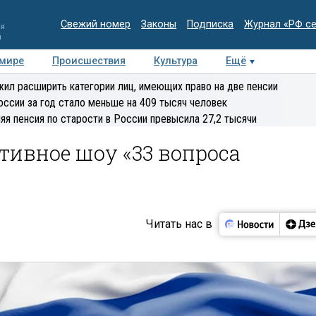
Свежий номер
Законы
Подписка
Журнал «РФ с
ия
и
 мире
Происшествия
Культура
Ещё
Медиацентр
Интервью
Колумнисты
Делова
ил расширить категории лиц, имеющих право на две пенсии
эксперт
оссии за год стало меньше на 409 тысяч человек
яя пенсия по старости в России превысила 27,2 тысячи
тивное шоу «33 вопроса
Читать нас в