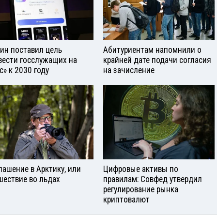
ин поставил цель
Абитуриентам напомнили о
вести госслужащих на
крайней дате подачи согласия
с» к 2030 году
на зачисление
лашение в Арктику, или
Цифровые активы по
шествие во льдах
правилам: Совфед утвердил
регулирование рынка
криптовалют