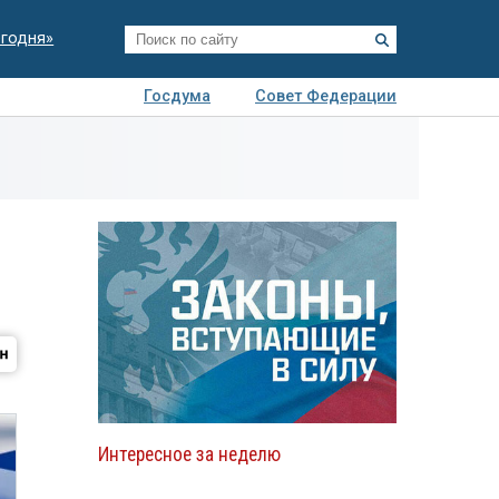
егодня»
Госдума
Совет Федерации
я
Авто
Недвижимость
Технологии
иза
Интересное за неделю