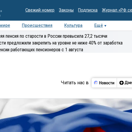
Свежий номер
Законы
Подписка
Журнал «РФ с
ия
и
 мире
Происшествия
Культура
Ещё
Медиацентр
Интервью
Колумнисты
Делова
яя пенсия по старости в России превысила 27,2 тысячи
эксперт
сти предложили закрепить на уровне не ниже 40% от заработка
енсии работающих пенсионеров с 1 августа
Читать нас в