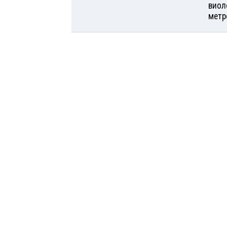
виол
метр