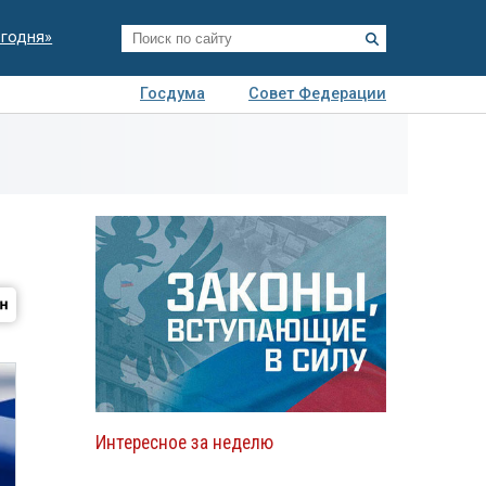
егодня»
Госдума
Совет Федерации
я
Авто
Недвижимость
Технологии
иза
Интересное за неделю