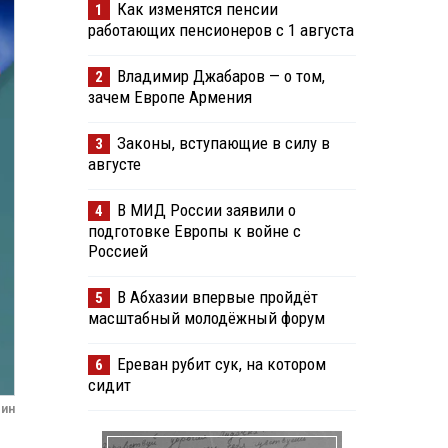
Как изменятся пенсии
1
работающих пенсионеров с 1 августа
Владимир Джабаров — о том,
2
зачем Европе Армения
Законы, вступающие в силу в
3
августе
В МИД России заявили о
4
подготовке Европы к войне с
Россией
В Абхазии впервые пройдёт
5
масштабный молодёжный форум
Ереван рубит сук, на котором
6
сидит
зин