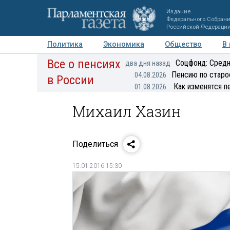
Издание
Федерального Собран
Российской Федераци
Политика
Экономика
Общество
В
Все о пенсиях
Фото
Авторы
Персоны
Мнения
Регионы
Соцфонд: Средн
два дня назад
Пенсию по старо
04.08.2026
в России
Как изменятся п
01.08.2026
Михаил Хазин
Поделиться
15.01.2016 15:30