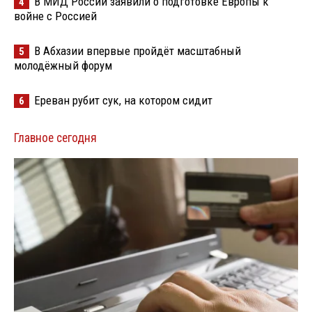
В МИД России заявили о подготовке Европы к
4
войне с Россией
В Абхазии впервые пройдёт масштабный
5
молодёжный форум
Ереван рубит сук, на котором сидит
6
Главное сегодня