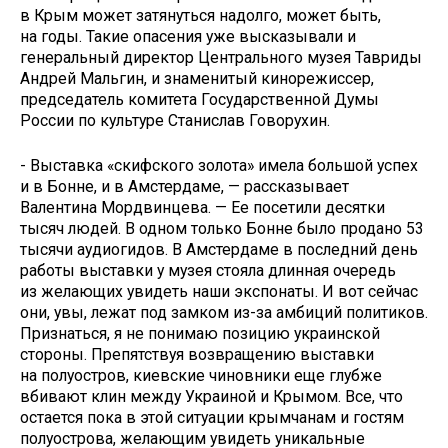
в Крым может затянуться надолго, может быть,
на годы. Такие опасения уже высказывали и
генеральный директор Центрального музея Тавриды
Андрей Мальгин, и знаменитый кинорежиссер,
председатель комитета Государственной Думы
России по культуре Станислав Говорухин.
- Выставка «скифского золота» имела большой успех
и в Бонне, и в Амстердаме, — рассказывает
Валентина Мордвинцева. — Ее посетили десятки
тысяч людей. В одном только Бонне было продано 53
тысячи аудиогидов. В Амстердаме в последний день
работы выставки у музея стояла длинная очередь
из желающих увидеть наши экспонаты. И вот сейчас
они, увы, лежат под замком из-за амбиций политиков.
Признаться, я не понимаю позицию украинской
стороны. Препятствуя возвращению выставки
на полуостров, киевские чиновники еще глубже
вбивают клин между Украиной и Крымом. Все, что
остается пока в этой ситуации крымчанам и гостям
полуострова, желающим увидеть уникальные