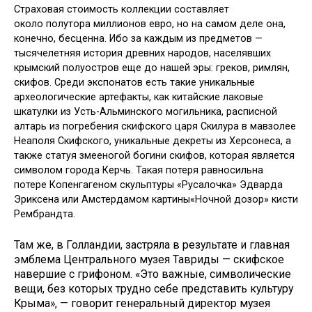
Страховая стоимость коллекции составляет
около полутора миллионов евро, но на самом деле она,
конечно, бесценна. Ибо за каждым из предметов —
тысячелетняя история древних народов, населявших
крымский полуостров еще до нашей эры: греков, римлян,
скифов. Среди экспонатов есть такие уникальные
археологические артефакты, как китайские лаковые
шкатулки из Усть-Альминского могильника, расписной
алтарь из погребения скифского царя Скилура в мавзолее
Неаполя Скифского, уникальные декреты из Херсонеса, а
также статуя змееногой богини скифов, которая является
символом города Керчь. Такая потеря равносильна
потере Копенгагеном скульптуры «Русалочка» Эдварда
Эриксена или Амстердамом картины«Ночной дозор» кисти
Рембрандта.
Там же, в Голландии, застряла в результате и главная
эмблема Центрального музея Тавриды — скифское
навершие с грифоном. «Это важные, символические
вещи, без которых трудно себе представить культуру
Крыма», — говорит генеральный директор музея