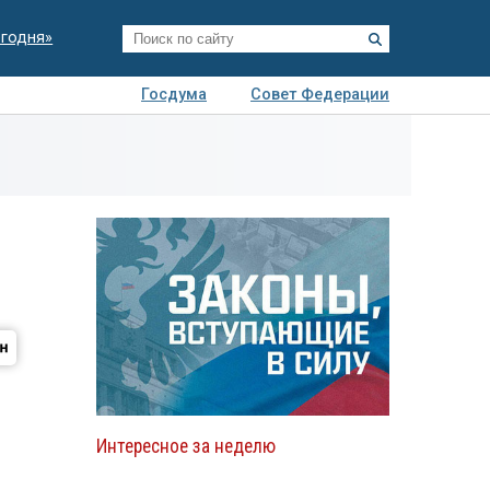
егодня»
Госдума
Совет Федерации
я
Авто
Недвижимость
Технологии
иза
Интересное за неделю