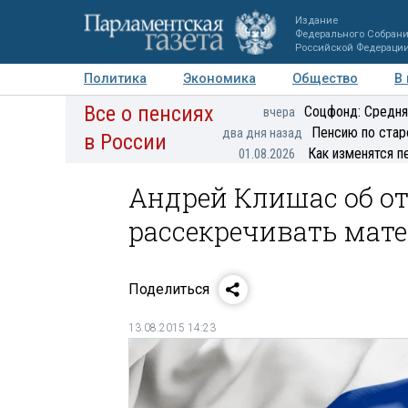
Издание
Федерального Собран
Российской Федераци
Политика
Экономика
Общество
В
Все о пенсиях
Фото
Авторы
Персоны
Мнения
Регионы
Соцфонд: Средня
вчера
Пенсию по стар
два дня назад
в России
Как изменятся п
01.08.2026
Андрей Клишас об о
рассекречивать мат
Поделиться
13.08.2015 14:23