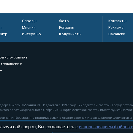
Опросы
Фото
Контакты
ы
Мнения
Регионы
Реклама
ентр
Интервью
Колумнисты
Вакансии
регистрировано в
 технологий и
8+
.
дерального Собрания РФ. Издается с 1997 года. Учредители газеты - Государств
ктов палат Федерального Собрания. «Парламентская газета» имеет пункты печати
оверная информация о принимаемых в стране законах и деятельности депутатов и
льзуя сайт pnp.ru, Вы соглашаетесь с
использованием файлов c
ехнологии