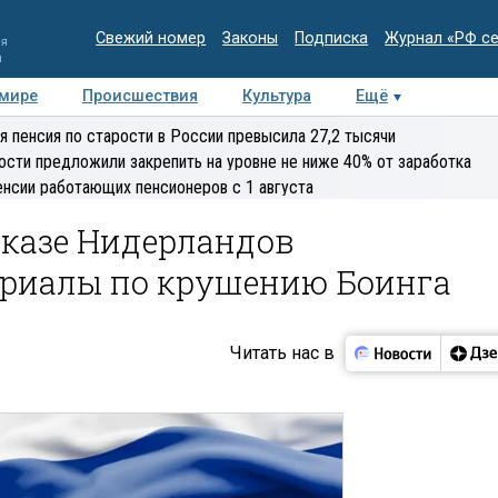
Свежий номер
Законы
Подписка
Журнал «РФ с
ия
и
 мире
Происшествия
Культура
Ещё
Медиацентр
Интервью
Колумнисты
Делова
я пенсия по старости в России превысила 27,2 тысячи
эксперт
ости предложили закрепить на уровне не ниже 40% от заработка
енсии работающих пенсионеров с 1 августа
тказе Нидерландов
ериалы по крушению Боинга
Читать нас в