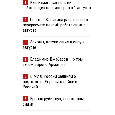
Как изменятся пенсии
1
работающих пенсионеров с 1 августа
Сенатор Косихина рассказала о
2
перерасчете пенсий работающих с 1
августа
Законы, вступающие в силу в
3
августе
Владимир Джабаров — о том,
4
зачем Европе Армения
В МИД России заявили о
5
подготовке Европы к войне с
Россией
Ереван рубит сук, на котором
6
сидит