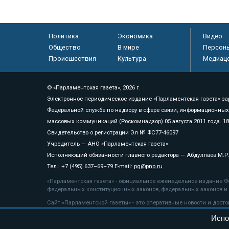
Политика
Экономика
Видео
Общество
В мире
Персон
Происшествия
Культура
Медиац
© «Парламентская газета», 2026 г.
Электронное периодическое издание «Парламентская газета» за
Федеральной службе по надзору в сфере связи, информационных
массовых коммуникаций (Роскомнадзор) 05 августа 2011 года. 1
Свидетельство о регистрации Эл № ФС77-46097
Учредитель — АНО «Парламентская газета»
Исполняющий обязанности главного редактора — Абдуллаев М.Р
Тел.: +7 (495) 637–69–79 E-mail:
pg@pnp.ru
«Парламентская газета» - официальное еженедельное издание Фе
федеральных конституционных законов, федеральных законов и а
Сайт «Парламентской газеты» - это оперативные новости и дост
«Парламентской газеты» активная ссылка на pnp.ru обязательна.
Испо
На информационном ресурсе применяются
рекомендательные т