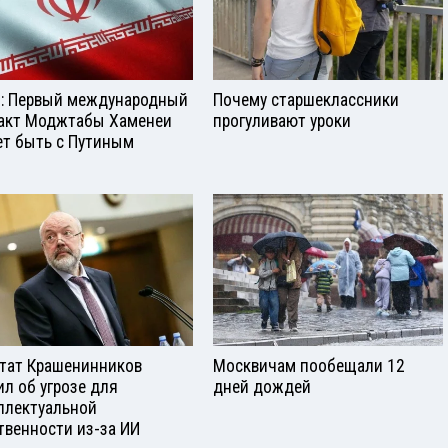
: Первый международный
Почему старшеклассники
акт Моджтабы Хаменеи
прогуливают уроки
т быть с Путиным
тат Крашенинников
Москвичам пообещали 12
ил об угрозе для
дней дождей
ллектуальной
твенности из-за ИИ