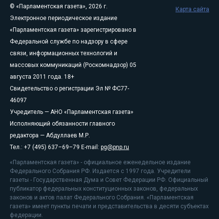
© «Парламентская газета», 2026 г.
Карта сайта
Электронное периодическое издание
«Парламентская газета» зарегистрировано в
Федеральной службе по надзору в сфере
связи, информационных технологий и
массовых коммуникаций (Роскомнадзор) 05
августа 2011 года. 18+
Свидетельство о регистрации Эл № ФС77-
46097
Учредитель — АНО «Парламентская газета»
Исполняющий обязанности главного
редактора — Абдуллаев М.Р.
Тел.: +7 (495) 637–69–79 E-mail:
pg@pnp.ru
«Парламентская газета» - официальное еженедельное издание
Федерального Собрания РФ. Издается с 1997 года. Учредители
газеты - Государственная Дума и Совет Федерации РФ. Официальный
публикатор федеральных конституционных законов, федеральных
законов и актов палат Федерального Собрания. «Парламентская
газета» имеет пункты печати и представительства в десяти субъектах
федерации.