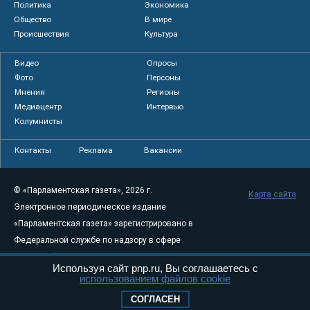
Политика
Экономика
Общество
В мире
Происшествия
Культура
Видео
Опросы
Фото
Персоны
Мнения
Регионы
Медиацентр
Интервью
Колумнисты
Контакты
Реклама
Вакансии
© «Парламентская газета», 2026 г.
Карта сайта
Электронное периодическое издание
«Парламентская газета» зарегистрировано в
Федеральной службе по надзору в сфере
связи, информационных технологий и
Используя сайт pnp.ru, Вы соглашаетесь с
массовых коммуникаций (Роскомнадзор) 05
использованием файлов cookie
августа 2011 года. 18+
СОГЛАСЕН
Свидетельство о регистрации Эл № ФС77-