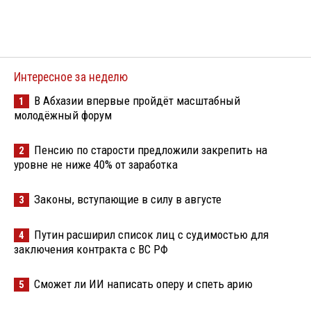
Интересное за неделю
В Абхазии впервые пройдёт масштабный
1
молодёжный форум
Пенсию по старости предложили закрепить на
2
уровне не ниже 40% от заработка
Законы, вступающие в силу в августе
3
Путин расширил список лиц с судимостью для
4
заключения контракта с ВС РФ
Сможет ли ИИ написать оперу и спеть арию
5