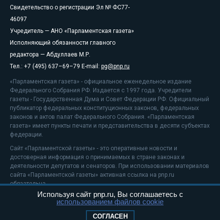
Свидетельство о регистрации Эл № ФС77-
46097
Учредитель — АНО «Парламентская газета»
Исполняющий обязанности главного
редактора — Абдуллаев М.Р.
Тел.: +7 (495) 637–69–79 E-mail:
pg@pnp.ru
«Парламентская газета» - официальное еженедельное издание
Федерального Собрания РФ. Издается с 1997 года. Учредители
газеты - Государственная Дума и Совет Федерации РФ. Официальный
публикатор федеральных конституционных законов, федеральных
законов и актов палат Федерального Собрания. «Парламентская
газета» имеет пункты печати и представительства в десяти субъектах
федерации.
Сайт «Парламентской газеты» - это оперативные новости и
достоверная информация о принимаемых в стране законах и
деятельности депутатов и сенаторов. При использовании материалов
сайта «Парламентской газеты» активная ссылка на pnp.ru
обязательна.
Используя сайт pnp.ru, Вы соглашаетесь с
На информационном ресурсе применяются
рекомендательные
использованием файлов cookie
технологии
Положение о защите персональных данных
СОГЛАСЕН