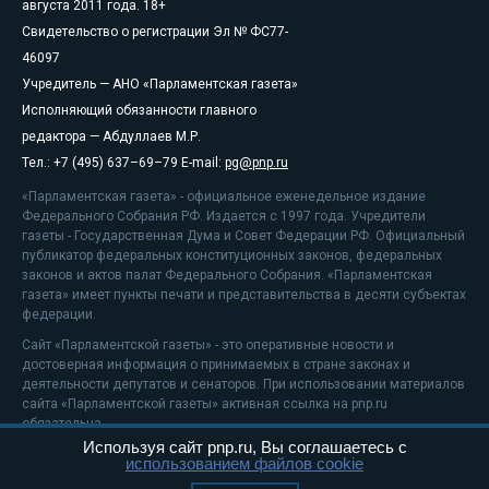
августа 2011 года. 18+
Свидетельство о регистрации Эл № ФС77-
46097
Учредитель — АНО «Парламентская газета»
Исполняющий обязанности главного
редактора — Абдуллаев М.Р.
Тел.: +7 (495) 637–69–79 E-mail:
pg@pnp.ru
«Парламентская газета» - официальное еженедельное издание
Федерального Собрания РФ. Издается с 1997 года. Учредители
газеты - Государственная Дума и Совет Федерации РФ. Официальный
публикатор федеральных конституционных законов, федеральных
законов и актов палат Федерального Собрания. «Парламентская
газета» имеет пункты печати и представительства в десяти субъектах
федерации.
Сайт «Парламентской газеты» - это оперативные новости и
достоверная информация о принимаемых в стране законах и
деятельности депутатов и сенаторов. При использовании материалов
сайта «Парламентской газеты» активная ссылка на pnp.ru
обязательна.
Используя сайт pnp.ru, Вы соглашаетесь с
На информационном ресурсе применяются
рекомендательные
использованием файлов cookie
технологии