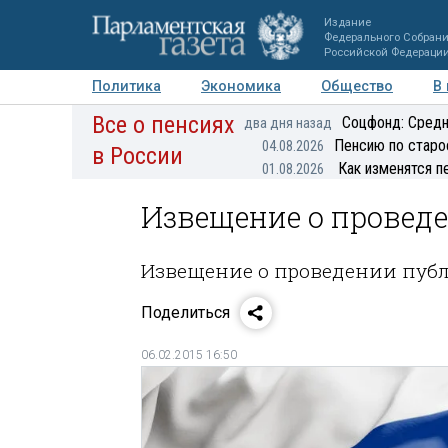
Издание
Федерального Собран
Российской Федераци
Политика
Экономика
Общество
В
Все о пенсиях
Фото
Авторы
Персоны
Мнения
Регионы
Соцфонд: Средн
два дня назад
Пенсию по старо
04.08.2026
в России
Как изменятся п
01.08.2026
Извещение о провед
Извещение о проведении пу
Поделиться
06.02.2015 16:50