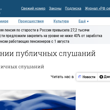
Свежий номер
Законы
Подписка
Журнал «РФ с
ия
и
 мире
Происшествия
Культура
Ещё
Медиацентр
Интервью
Колумнисты
Делова
яя пенсия по старости в России превысила 27,2 тысячи
эксперт
сти предложили закрепить на уровне не ниже 40% от заработка
енсии работающих пенсионеров с 1 августа
ении публичных слушаний
бличных слушаний
Читать нас в