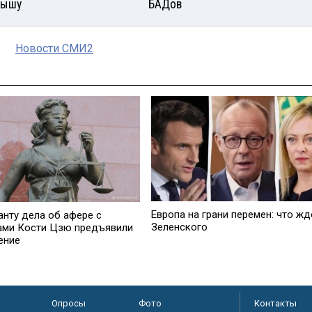
рышу
БАДов
Новости СМИ2
Европа на грани перемен: что жд
анту дела об афере с
Зеленского
ами Кости Цзю предъявили
ение
Опросы
Фото
Контакты