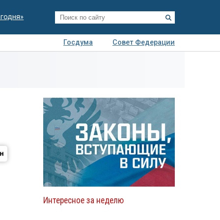
егодня»
Госдума
Совет Федерации
я
Авто
Недвижимость
Технологии
иза
Интересное за неделю