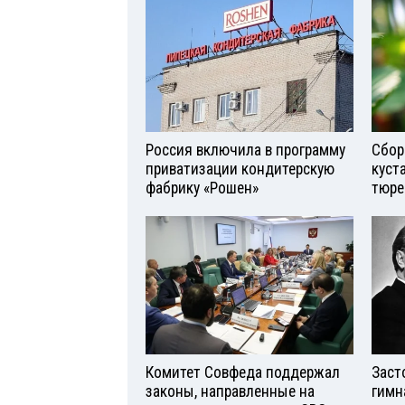
Россия включила в программу
Сбор
приватизации кондитерскую
куст
фабрику «Рошен»
тюре
Комитет Совфеда поддержал
Заст
законы, направленные на
гимн