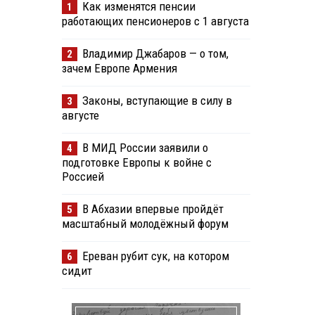
Как изменятся пенсии
1
работающих пенсионеров с 1 августа
Владимир Джабаров — о том,
2
зачем Европе Армения
Законы, вступающие в силу в
3
августе
В МИД России заявили о
4
подготовке Европы к войне с
Россией
В Абхазии впервые пройдёт
5
масштабный молодёжный форум
Ереван рубит сук, на котором
6
сидит