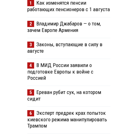
Как изменятся пенсии
1
работающих пенсионеров с 1 августа
Владимир Джабаров — о том,
2
зачем Европе Армения
Законы, вступающие в силу в
3
августе
В МИД России заявили о
4
подготовке Европы к войне с
Россией
Ереван рубит сук, на котором
5
сидит
Эксперт предрек крах попыток
6
киевского режима манипулировать
Трампом