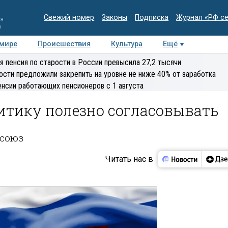
Свежий номер
Законы
Подписка
Журнал «РФ с
ия
и
 мире
Происшествия
Культура
Ещё
Медиацентр
Интервью
Колумнисты
Делова
я пенсия по старости в России превысила 27,2 тысячи
эксперт
ости предложили закрепить на уровне не ниже 40% от заработка
енсии работающих пенсионеров с 1 августа
тику полезно согласовывать
союз
Читать нас в