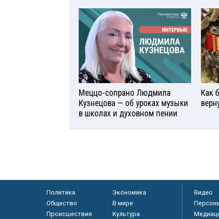
Меццо-сопрано Людмила
Как 
Кузнецова — об уроках музыки
верн
в школах и духовном пении
Политика
Экономика
Видео
Общество
В мире
Персон
Происшествия
Культура
Медиац