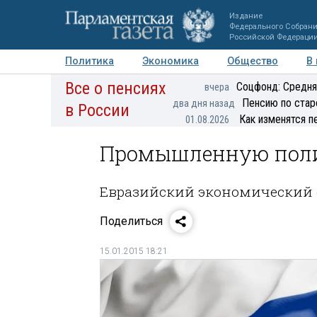
Издание
Федерального Собран
Российской Федераци
Политика
Экономика
Общество
В
Все о пенсиях
Фото
Авторы
Персоны
Мнения
Регионы
Соцфонд: Средня
вчера
Пенсию по стар
два дня назад
в России
Как изменятся п
01.08.2026
Промышленную поли
Евразийский экономический 
Поделиться
15.01.2015 18:21