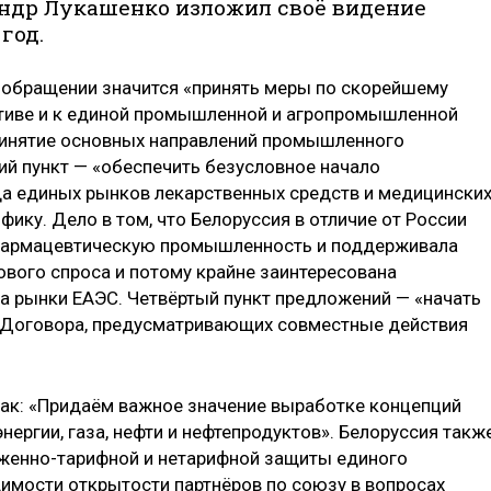
андр Лукашенко изложил своё видение
год.
 обращении значится «принять меры по скорейшему
ективе и к единой промышленной и агропромышленной
принятие основных направлений промышленного
ий пункт — «обеспечить безусловное начало
да единых рынков лекарственных средств и медицински
ику. Дело в том, что Белоруссия в отличие от России
 фармацевтическую промышленность и поддерживала
вого спроса и потому крайне заинтересована
на рынки ЕАЭС. Четвёртый пункт предложений — «начать
 Договора, предусматривающих совместные действия
ак: «Придаём важное значение выработке концепций
ергии, газа, нефти и нефтепродуктов». Белоруссия такж
женно-тарифной и нетарифной защиты единого
имости открытости партнёров по союзу в вопросах