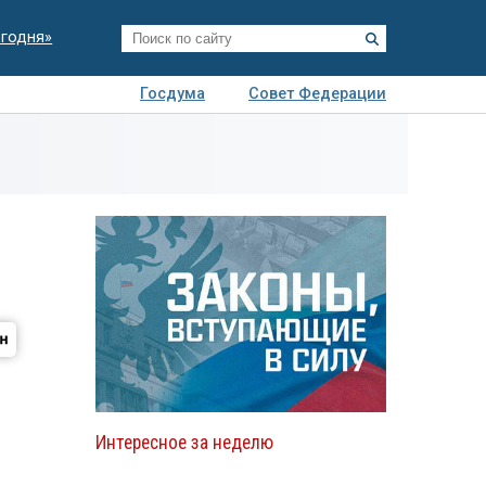
егодня»
Госдума
Совет Федерации
я
Авто
Недвижимость
Технологии
иза
Интересное за неделю