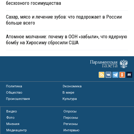
бесхозного госимущества
Сахар, мясо и лечение зубов: что подорожает в России
больше всего
Атомное молчание: почему в ООН «забыли», что ядерную
бомбу на Хиросиму сбросили США
Политика
Экономика
Общество
В мире
Происшествия
Культура
Видео
Опросы
Фото
Персоны
Мнения
Регионы
Медиацентр
Интервью