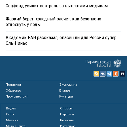
Соцфонд усилит контроль за выплатами медикам
Жаркий берег, холодный расчет: как безопасно
отдохнуть у воды
Академик РАН рассказал, опасен ли для России супер
Эль-Ниньо
Политика
Экономика
Общество
В мире
Происшествия
Культура
Видео
Опросы
Фото
Персоны
Мнения
Регионы
Медиацентр
Интервью